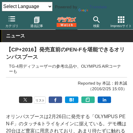
Powered by
Translate
デジカメ Watch
イベント
CP+
2016
カテゴリ
過去記事
検索
Impressサイト
ニュース
【CP+2016】発売直前のPEN-Fを堪能できるオリ
ンパスブース
TG-4用ディフューザーの参考出品や、OLYMPUS AIRコーナ
ーも
Reported by 本誌：鈴木誠
（2016/2/25 15:03）
リスト
オリンパスブースは2月26日に発売する「OLYMPUS PE
N-F」のタッチ&トライをメインに据えている。デモ機は
20台ほど豊富に用意されており、あまり待たずに触れる