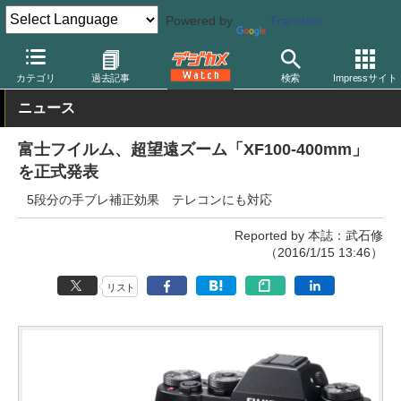
Powered by
Translate
デジカメ Watch
レンズ
交換レンズ
富士フイルム
カテゴリ
過去記事
検索
Impressサイト
ニュース
富士フイルム、超望遠ズーム「XF100-400mm」
を正式発表
5段分の手ブレ補正効果 テレコンにも対応
Reported by 本誌：武石修
（2016/1/15 13:46）
リスト