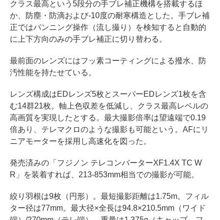
クラス最高という5段分の手ブレ補正機構を搭載するほ
か、防塵・防滴および-10度の耐寒構造とした。手ブレ補
正ではパンニング操作（流し撮り）を検知すると自動的
に上下方向のみの手ブレ補正に切り替わる。
最前面のレンズにはフッ素コーティングによる撥水、防
汚性能を持たせている。
レンズ構成はEDレンズ5枚とスーパーEDレンズ1枚を含
む14群21枚。軸上色収差を低減し、クラス最高レベルの
高画質を実現したとする。最大撮影倍率は望遠端で0.19
倍あり、テレマクロのような撮影も可能という。AFにリ
ニアモーターを採用し高速化を図った。
発売済みの「フジノン テレコンバーターXF1.4X TC W
R」を装着すれば、213-853mm相当での撮影が可能。
絞り羽根は9枚（円形）。最短撮影距離は1.75m。フィル
ター径は77mm。最大径×全長は94.8×210.5mm（ワイド
端）/270mm（テレ端）。重量は1,375g（キャップ、フ