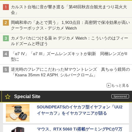
カルスト台地に音が響き渡る「第48回秋吉台観光まつり花火大
会」
岡嶋和幸の「あとで買う」 1,903点目：高密閉で保冷効果が高い
クーラーボックス - デジカメ Watch
カメラバカにつける薬 in デジカメ Watch：こういうのはフィー
ルドズームと呼ぼう
「α7 IV」「α7 III」ズームレンズキットが刷新 同梱レンズがII
型に
逆光時のフレアにこだわったMマウントレンズ 真ちゅう鏡筒の
「Ksana 35mm f/2 ASPH. シルバークローム」
もっと見る
Special Site
SOUNDPEATSのイヤカフ型イヤフォン「UU2
イヤーカフ」をイヤカフマニアが語る
マウス、RTX 5060 Ti搭載ゲーミングPCが7万