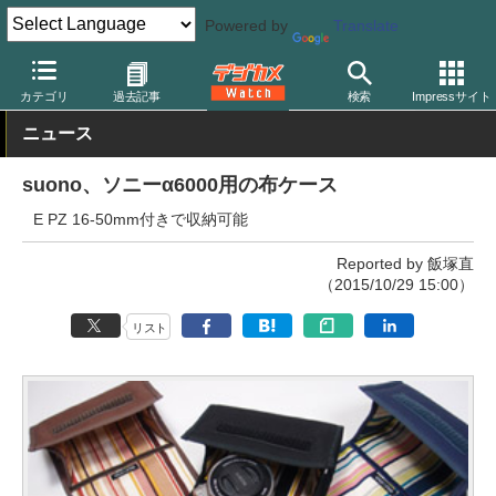
Powered by
Translate
デジカメ Watch
撮影用品
カメラバッグ
スオーノ
カテゴリ
過去記事
検索
Impressサイト
ニュース
suono、ソニーα6000用の布ケース
E PZ 16-50mm付きで収納可能
Reported by 飯塚直
（2015/10/29 15:00）
リスト