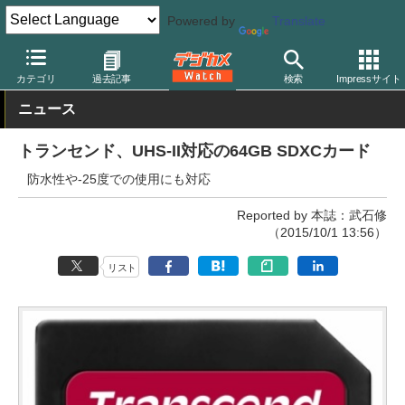
Powered by
Translate
デジカメ Watch
撮影用品
記録メディア/カードリーダー
その他
カテゴリ
過去記事
検索
Impressサイト
ニュース
トランセンド、UHS-II対応の64GB SDXCカード
防水性や-25度での使用にも対応
Reported by 本誌：武石修
（2015/10/1 13:56）
リスト