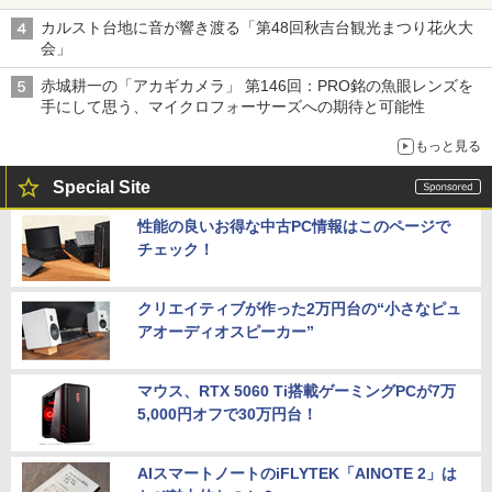
る「Filmator」
カルスト台地に音が響き渡る「第48回秋吉台観光まつり花火大
会」
赤城耕一の「アカギカメラ」 第146回：PRO銘の魚眼レンズを
手にして思う、マイクロフォーサーズへの期待と可能性
もっと見る
Special Site
性能の良いお得な中古PC情報はこのページで
チェック！
クリエイティブが作った2万円台の“小さなピュ
アオーディオスピーカー”
マウス、RTX 5060 Ti搭載ゲーミングPCが7万
5,000円オフで30万円台！
AIスマートノートのiFLYTEK「AINOTE 2」は