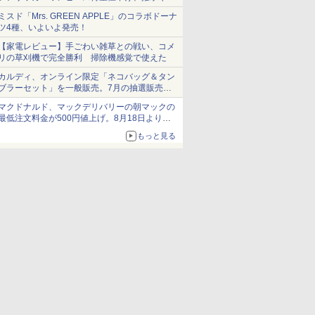
ショーツは1990円に
ミスド「Mrs. GREEN APPLE」のコラボドーナ
ツ4種、いよいよ発売！
【家電レビュー】手ごわい雑草との戦い、コメ
リの草刈機で完全勝利 掃除機感覚で使えた
カルディ、オンライン限定「ネコバッグ＆タン
ブラーセット」を一般販売。7月の抽選販売の
当選無効分
マクドナルド、マックデリバリーの朝マックの
最低注文料金が500円値上げ。8月18日より
1,500円から受付
もっと見る