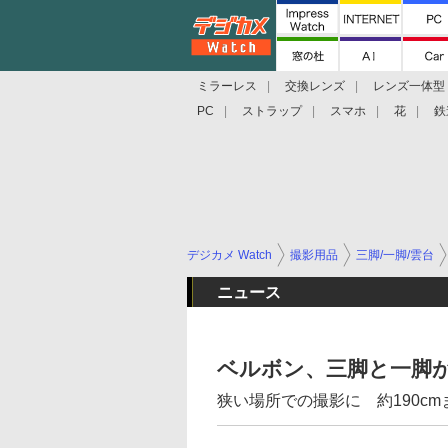
ミラーレス
交換レンズ
レンズ一体型
PC
ストラップ
スマホ
花
鉄
デジカメ Watch
撮影用品
三脚/一脚/雲台
ニュース
ベルボン、三脚と一脚
狭い場所での撮影に 約190c