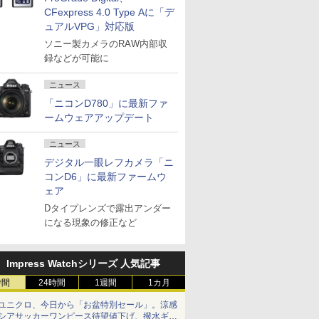
CFexpress 4.0 Type Aに「デ
ュアルVPG」対応版
ソニー製カメラのRAW内部収
録などが可能に
ニュース
「ニコンD780」に最新ファ
ームウェアアップデート
ニュース
デジタル一眼レフカメラ「ニ
コンD6」に最新ファームウ
ェア
Dタイプレンズで露出アンダー
になる現象の修正など
Impress Watchシリーズ 人気記事
時間
24時間
1週間
1カ月
ユニクロ、今日から「お盆特別セール」。涼感
シアサッカーワンピース待望値下げ、撥水ギア