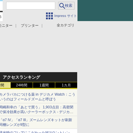
Impress サイト
全カテゴリ
モニター
プリンター
アクセスランキング
時間
24時間
1週間
1カ月
カメラバカにつける薬 in デジカメ Watch：こう
いうのはフィールドズームと呼ぼう
岡嶋和幸の「あとで買う」 1,903点目：高密閉
で保冷効果が高いクーラーボックス - デジカメ
Watch
「α7 IV」「α7 III」ズームレンズキットが刷新
同梱レンズがII型に
逆光時のフレアにこだわったMマウントレン