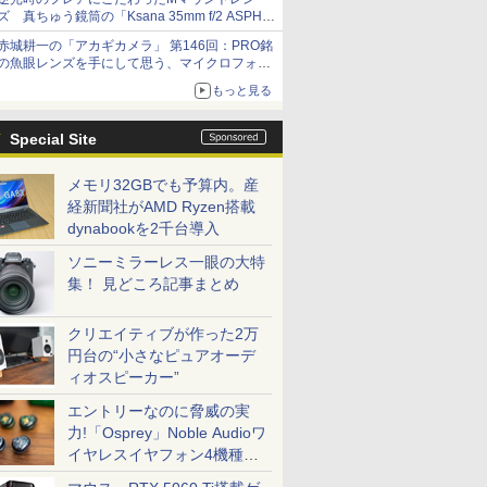
ズ 真ちゅう鏡筒の「Ksana 35mm f/2 ASPH.
シルバークローム」
赤城耕一の「アカギカメラ」 第146回：PRO銘
の魚眼レンズを手にして思う、マイクロフォー
サーズへの期待と可能性
もっと見る
Special Site
メモリ32GBでも予算内。産
経新聞社がAMD Ryzen搭載
dynabookを2千台導入
ソニーミラーレス一眼の大特
集！ 見どころ記事まとめ
クリエイティブが作った2万
円台の“小さなピュアオーデ
ィオスピーカー”
エントリーなのに脅威の実
力!「Osprey」Noble Audioワ
イヤレスイヤフォン4機種を
一気に聴く