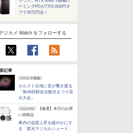
マウス、RTX 5060 Ti搭載ゲ
ーミングPCが7万5,000円オ
フで30万円台！
デジカメ Watch をフォローする
新記事
イベント告知
カルスト台地に音が響き渡る
「第48回秋吉台観光まつり花
火大会」
【厳選】本日のお買
ニュース
い得商品
車内の温度上昇を緩やかにす
る「遮光マジカルシェード」