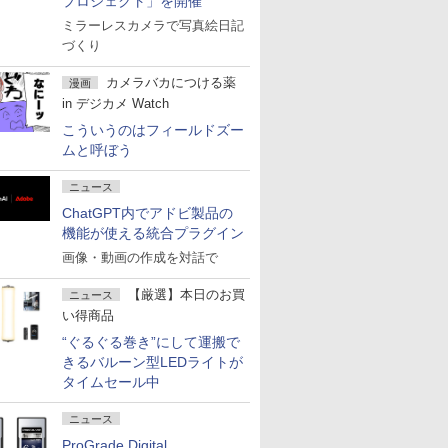
プロジェクト」を開催
ミラーレスカメラで写真絵日記
づくり
カメラバカにつける薬
漫画
in デジカメ Watch
こういうのはフィールドズー
ムと呼ぼう
ニュース
ChatGPT内でアドビ製品の
機能が使える統合プラグイン
画像・動画の作成を対話で
【厳選】本日のお買
ニュース
い得商品
“ぐるぐる巻き”にして運搬で
きるバルーン型LEDライトが
タイムセール中
ニュース
ProGrade Digital、