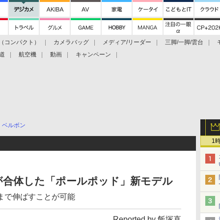
（コンパクト）
カメラバッグ
メディア/リーダー
三脚/一脚/雲台
道
航空機
動画
キャンペーン
ベルボン
1
が合体した「ポールポッド」新モデル
mまで伸ばすことが可能
Reported by 飯塚直