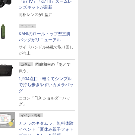
「α7 IV」「α7 III」ズームレ
ンズキットが刷新
同梱レンズがII型に
ニュース
KANIのロールトップ型三脚
バッグがリニューアル
サイドハンドル搭載で取り回し
が向上
岡嶋和幸の「あとで
コラム
買う」
1,904点目：軽くてシンプル
で持ち歩きやすいカメラバッ
グ
ニコン「FLX ショルダーバッ
グ」
イベント告知
カメラのキタムラ、無料体験
イベント「夏休み親子フォト