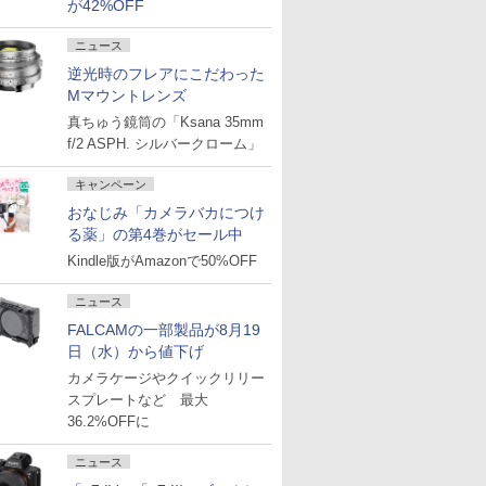
が42%OFF
ニュース
逆光時のフレアにこだわった
Mマウントレンズ
真ちゅう鏡筒の「Ksana 35mm
f/2 ASPH. シルバークローム」
キャンペーン
おなじみ「カメラバカにつけ
る薬」の第4巻がセール中
Kindle版がAmazonで50%OFF
ニュース
FALCAMの一部製品が8月19
日（水）から値下げ
カメラケージやクイックリリー
スプレートなど 最大
36.2%OFFに
ニュース