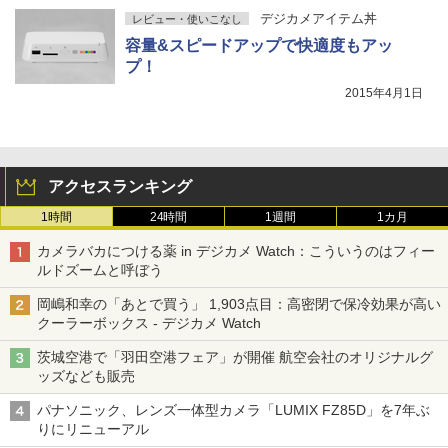
デジカメアイテム丼
レビュー・使いこなし
容量&スピードアップで快適度もアッ
プ！
2015年4月1日
アクセスランキング
1時間
24時間
1週間
1カ月
カメラバカにつける薬 in デジカメ Watch：こういうのはフィー
ルドズームと呼ぼう
岡嶋和幸の「あとで買う」 1,903点目：高密閉で保冷効果が高い
クーラーボックス - デジカメ Watch
茨城空港で「羽田空港フェア」が開催 航空会社のオリジナルグ
ッズなども販売
パナソニック、レンズ一体型カメラ「LUMIX FZ85D」を7年ぶ
りにリニューアル