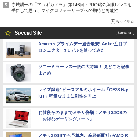
赤城耕一の「アカギカメラ」 第146回：PRO銘の魚眼レンズを
手にして思う、マイクロフォーサーズへの期待と可能性
もっと見る
Special Site
Amazon プライムデー過去最安! Anker注目プ
ロジェクター3モデルを使ってみた
ソニーミラーレス一眼の大特集！ 見どころ記事
まとめ
レイズ鍛造1ピースアルミホイール「CE28 N-p
lus」軽量なままに剛性を向上
お値段そのままでメモリ倍増！メモリ32GBの
「お得なゲーミングノート」
メモリ32GBでも予算内。産経新聞社がAMD R