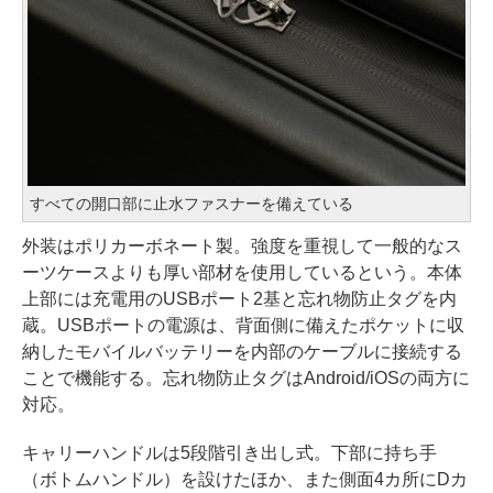
すべての開口部に止水ファスナーを備えている
外装はポリカーボネート製。強度を重視して一般的なス
ーツケースよりも厚い部材を使用しているという。本体
上部には充電用のUSBポート2基と忘れ物防止タグを内
蔵。USBポートの電源は、背面側に備えたポケットに収
納したモバイルバッテリーを内部のケーブルに接続する
ことで機能する。忘れ物防止タグはAndroid/iOSの両方に
対応。
キャリーハンドルは5段階引き出し式。下部に持ち手
（ボトムハンドル）を設けたほか、また側面4カ所にDカ