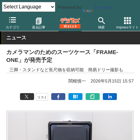
Powered by
Translate
デジカメ Watch
撮影用品
カメラバッグ
カテゴリ
過去記事
検索
Impressサイト
ニュース
カメラマンのためのスーツケース「FRAME-
ONE」が発売予定
三脚・スタンドなど長尺物を収納可能 簡易ドリー撮影も
関根慎一
2026年5月15日 15:57
リスト