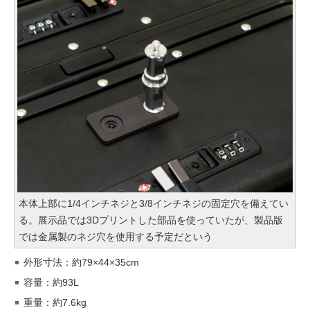
本体上部に1/4インチネジと3/8インチネジの固定穴を備えてい
る。展示品では3Dプリントした部品を使っていたが、製品版
では金属製のネジ穴を使用する予定だという
外形寸法：約79×44×35cm
容量：約93L
重量：約7.6kg