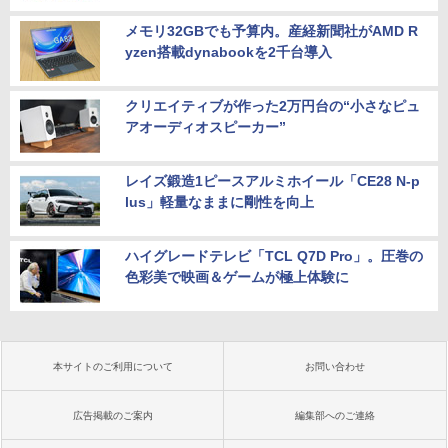
メモリ32GBでも予算内。産経新聞社がAMD R
yzen搭載dynabookを2千台導入
クリエイティブが作った2万円台の“小さなピュ
アオーディオスピーカー”
レイズ鍛造1ピースアルミホイール「CE28 N-p
lus」軽量なままに剛性を向上
ハイグレードテレビ「TCL Q7D Pro」。圧巻の
色彩美で映画＆ゲームが極上体験に
本サイトのご利用について
お問い合わせ
広告掲載のご案内
編集部へのご連絡