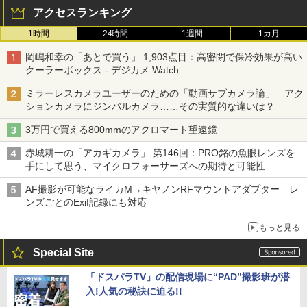
アクセスランキング
1時間
24時間
1週間
1カ月
岡嶋和幸の「あとで買う」 1,903点目：高密閉で保冷効果が高い
クーラーボックス - デジカメ Watch
ミラーレスカメラユーザーのための「動画サブカメラ論」 アク
ションカメラにジンバルカメラ……その実質的な違いは？
3万円で買える800mmのアクロマート望遠鏡
赤城耕一の「アカギカメラ」 第146回：PRO銘の魚眼レンズを
手にして思う、マイクロフォーサーズへの期待と可能性
AF撮影が可能なライカM→キヤノンRFマウントアダプター レ
ンズごとのExif記録にも対応
もっと見る
Special Site
「ドスパラTV」の配信現場に“PAD”撮影班が潜
入!人気の秘訣に迫る!!