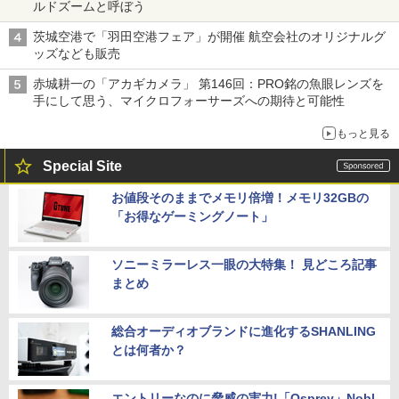
ルドズームと呼ぼう
茨城空港で「羽田空港フェア」が開催 航空会社のオリジナルグ
ッズなども販売
赤城耕一の「アカギカメラ」 第146回：PRO銘の魚眼レンズを
手にして思う、マイクロフォーサーズへの期待と可能性
もっと見る
Special Site
お値段そのままでメモリ倍増！メモリ32GBの
「お得なゲーミングノート」
ソニーミラーレス一眼の大特集！ 見どころ記事
まとめ
総合オーディオブランドに進化するSHANLING
とは何者か？
エントリーなのに脅威の実力!「Osprey」Nobl