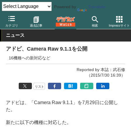
Powered by
Translate
デジカメ Watch
PC/モバイル関連
アプリ/ソフトウェア
アップ
カテゴリ
過去記事
検索
Impressサイト
ニュース
アドビ、Camera Raw 9.1.1を公開
16機種への新対応など
Reported by 本誌：武石修
（2015/7/30 16:39）
リスト
アドビは、「Camera Raw 9.1.1」を7月29日に公開し
た。
新たに以下の機種に対応した。