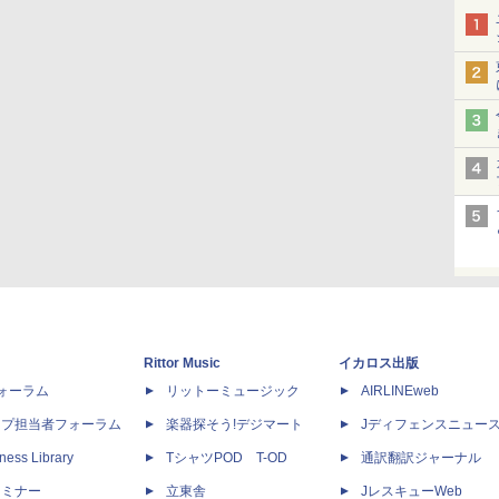
Rittor Music
イカロス出版
dフォーラム
リットーミュージック
AIRLINEweb
ップ担当者フォーラム
楽器探そう!デジマート
Jディフェンスニュー
ness Library
TシャツPOD T-OD
通訳翻訳ジャーナル
セミナー
立東舎
JレスキューWeb