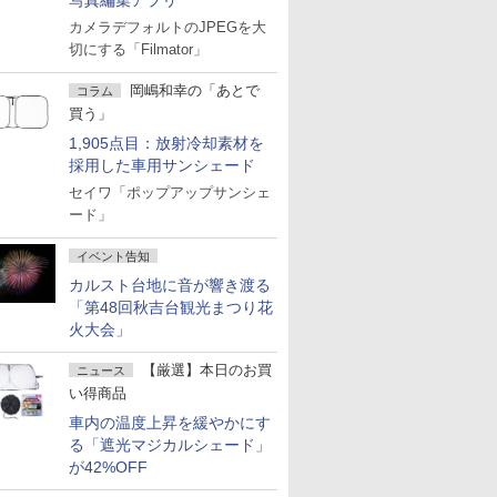
写真編集アプリ
カメラデフォルトのJPEGを大
切にする「Filmator」
岡嶋和幸の「あとで
コラム
買う」
1,905点目：放射冷却素材を
採用した車用サンシェード
セイワ「ポップアップサンシェ
ード」
イベント告知
カルスト台地に音が響き渡る
「第48回秋吉台観光まつり花
火大会」
【厳選】本日のお買
ニュース
い得商品
車内の温度上昇を緩やかにす
る「遮光マジカルシェード」
が42%OFF