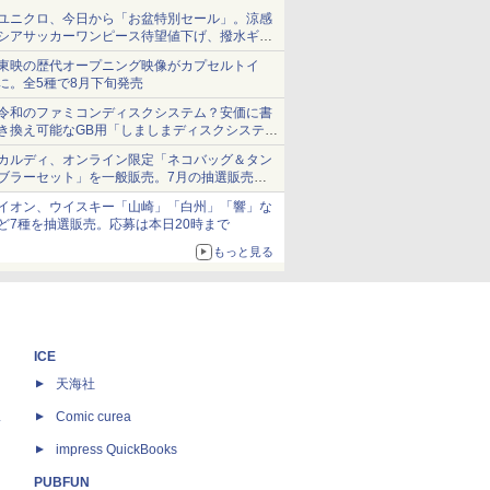
ユニクロ、今日から「お盆特別セール」。涼感
シアサッカーワンピース待望値下げ、撥水ギア
ショーツは1990円に
東映の歴代オープニング映像がカプセルトイ
に。全5種で8月下旬発売
令和のファミコンディスクシステム？安価に書
き換え可能なGB用「しましまディスクシステ
ム」
カルディ、オンライン限定「ネコバッグ＆タン
ブラーセット」を一般販売。7月の抽選販売の
当選無効分
イオン、ウイスキー「山崎」「白州」「響」な
ど7種を抽選販売。応募は本日20時まで
もっと見る
ICE
天海社
ス
Comic curea
impress QuickBooks
PUBFUN