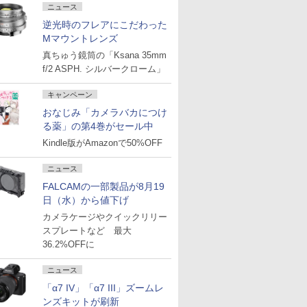
ニュース
逆光時のフレアにこだわった
Mマウントレンズ
真ちゅう鏡筒の「Ksana 35mm
f/2 ASPH. シルバークローム」
キャンペーン
おなじみ「カメラバカにつけ
る薬」の第4巻がセール中
Kindle版がAmazonで50%OFF
ニュース
FALCAMの一部製品が8月19
日（水）から値下げ
カメラケージやクイックリリー
スプレートなど 最大
36.2%OFFに
ニュース
「α7 IV」「α7 III」ズームレ
ンズキットが刷新