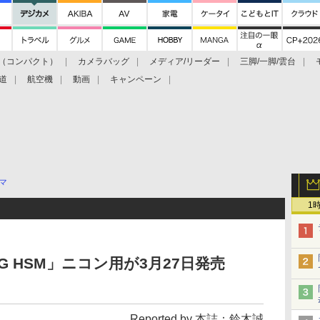
（コンパクト）
カメラバッグ
メディア/リーダー
三脚/一脚/雲台
道
航空機
動画
キャンペーン
マ
1
4 DG HSM」ニコン用が3月27日発売
Reported by 本誌：鈴木誠