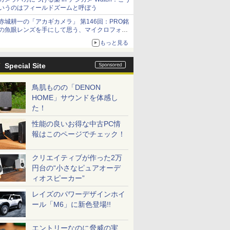
いうのはフィールドズームと呼ぼう
赤城耕一の「アカギカメラ」 第146回：PRO銘
の魚眼レンズを手にして思う、マイクロフォー
サーズへの期待と可能性
もっと見る
Special Site
鳥肌ものの「DENON
HOME」サウンドを体感し
た！
性能の良いお得な中古PC情
報はこのページでチェック！
クリエイティブが作った2万
円台の“小さなピュアオーデ
ィオスピーカー”
レイズのパワーデザインホイ
ール「M6」に新色登場!!
エントリーなのに脅威の実