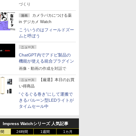
づくり
カメラバカにつける薬
漫画
in デジカメ Watch
こういうのはフィールドズー
ムと呼ぼう
ニュース
ChatGPT内でアドビ製品の
機能が使える統合プラグイン
画像・動画の作成を対話で
【厳選】本日のお買
ニュース
い得商品
“ぐるぐる巻き”にして運搬で
きるバルーン型LEDライトが
タイムセール中
Impress Watchシリーズ 人気記事
時間
24時間
1週間
1カ月