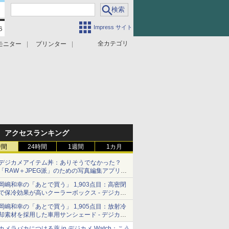
Impress サイト
全カテゴリ
モニター
プリンター
アクセスランキング
時間
24時間
1週間
1カ月
デジカメアイテム丼：ありそうでなかった？
「RAW＋JPEG派」のための写真編集アプリ
カメラデフォルトのJPEGを大切にする
岡嶋和幸の「あとで買う」 1,903点目：高密閉
「Filmator」
で保冷効果が高いクーラーボックス - デジカメ
Watch
岡嶋和幸の「あとで買う」 1,905点目：放射冷
却素材を採用した車用サンシェード - デジカメ
Watch
カメラバカにつける薬 in デジカメ Watch：こう