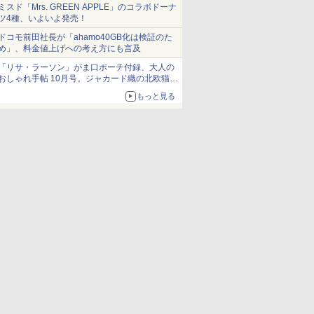
ミスド「Mrs. GREEN APPLE」のコラボドーナ
ツ4種、いよいよ発売！
ドコモ前田社長が「ahamo40GB化は検証のた
め」、料金値上げへの考え方にも言及
「リサ・ラーソン」がま口ポーチ付録、大人の
おしゃれ手帖 10月号。ジャカード織の北欧猫デ
ザイン
もっと見る