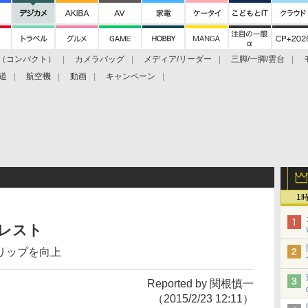
（コンパクト）
カメラバッグ
メディア/リーダー
三脚/一脚/雲台
道
航空機
動画
キャンペーン
1
サムレスト
リップを向上
Reported by 関根慎一
（2015/2/23 12:11）