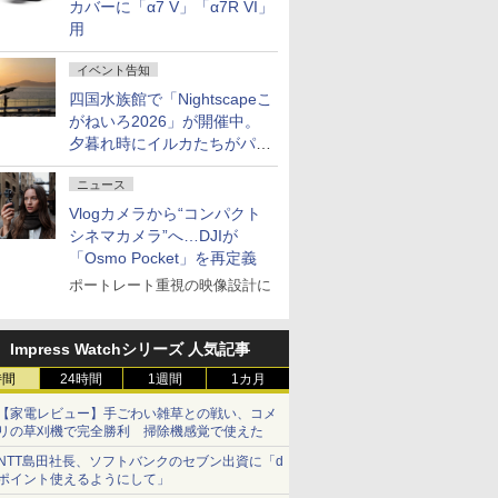
カバーに「α7 V」「α7R VI」
用
イベント告知
四国水族館で「Nightscapeこ
がねいろ2026」が開催中。
夕暮れ時にイルカたちがパフ
ォーマンスを繰り広げる
ニュース
Vlogカメラから“コンパクト
シネマカメラ”へ…DJIが
「Osmo Pocket」を再定義
ポートレート重視の映像設計に
Impress Watchシリーズ 人気記事
時間
24時間
1週間
1カ月
【家電レビュー】手ごわい雑草との戦い、コメ
リの草刈機で完全勝利 掃除機感覚で使えた
NTT島田社長、ソフトバンクのセブン出資に「d
ポイント使えるようにして」