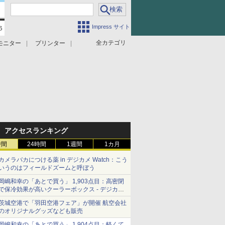
Impress サイト
全カテゴリ
モニター
プリンター
アクセスランキング
時間
24時間
1週間
1カ月
カメラバカにつける薬 in デジカメ Watch：こう
いうのはフィールドズームと呼ぼう
岡嶋和幸の「あとで買う」 1,903点目：高密閉
で保冷効果が高いクーラーボックス - デジカメ
Watch
茨城空港で「羽田空港フェア」が開催 航空会社
のオリジナルグッズなども販売
岡嶋和幸の「あとで買う」 1,904点目：軽くて