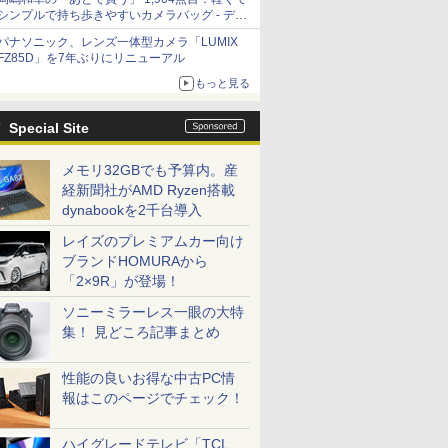
シンプルで持ち歩きやすいカメラバッグ - デジ
カメ Watch
パナソニック、レンズ一体型カメラ「LUMIX
FZ85D」を7年ぶりにリニューアル
もっと見る
Special Site
メモリ32GBでも予算内。産
経新聞社がAMD Ryzen搭載
dynabookを2千台導入
レイズのプレミアムカー向け
ブランドHOMURAから
「2×9R」が登場！
ソニーミラーレス一眼の大特
集！ 見どころ記事まとめ
性能の良いお得な中古PC情
報はこのページでチェック！
ハイグレードテレビ「TCL