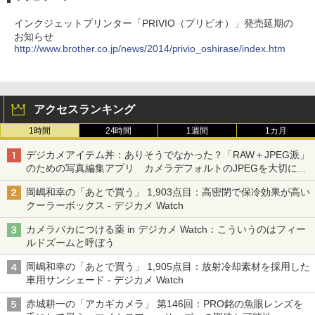
インクジェットプリンター「PRIVIO（プリビオ）」発売延期の
お知らせ
http://www.brother.co.jp/news/2014/privio_oshirase/index.htm
アクセスランキング
1時間
24時間
1週間
1カ月
デジカメアイテム丼：ありそうでなかった？「RAW＋JPEG派」
のための写真編集アプリ カメラデフォルトのJPEGを大切にす
る「Filmator」
岡嶋和幸の「あとで買う」 1,903点目：高密閉で保冷効果が高い
クーラーボックス - デジカメ Watch
カメラバカにつける薬 in デジカメ Watch：こういうのはフィー
ルドズームと呼ぼう
岡嶋和幸の「あとで買う」 1,905点目：放射冷却素材を採用した
車用サンシェード - デジカメ Watch
赤城耕一の「アカギカメラ」 第146回：PRO銘の魚眼レンズを