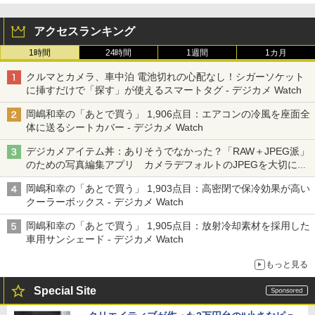
アクセスランキング
1時間
24時間
1週間
1カ月
クルマとカメラ、車中泊 電池切れの心配なし！シガーソケット
に挿すだけで「探す」が使えるスマートタグ - デジカメ Watch
岡嶋和幸の「あとで買う」 1,906点目：エアコンの冷風を座面全
体に送るシートカバー - デジカメ Watch
デジカメアイテム丼：ありそうでなかった？「RAW＋JPEG派」
のための写真編集アプリ カメラデフォルトのJPEGを大切にす
る「Filmator」
岡嶋和幸の「あとで買う」 1,903点目：高密閉で保冷効果が高い
クーラーボックス - デジカメ Watch
岡嶋和幸の「あとで買う」 1,905点目：放射冷却素材を採用した
車用サンシェード - デジカメ Watch
もっと見る
Special Site