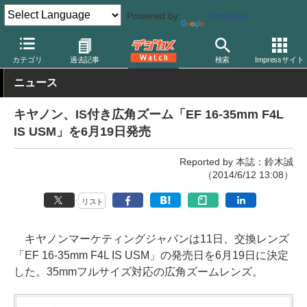
Powered by
Translate
デジカメ Watch
レンズ
交換レンズ
キヤノン
カテゴリ
過去記事
検索
Impressサイト
ニュース
キヤノン、IS付き広角ズーム「EF 16-35mm F4L
IS USM」を6月19日発売
Reported by 本誌：鈴木誠
（2014/6/12 13:08）
リスト
キヤノンマーケティングジャパンは11日、交換レンズ
「EF 16-35mm F4L IS USM」の発売日を6月19日に決定
した。35mmフルサイズ対応の広角ズームレンズ。