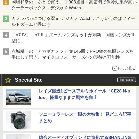
岡嶋和幸の「あとで買う」 1,903点目：高密閉で保冷効果が高い
クーラーボックス - デジカメ Watch
カメラバカにつける薬 in デジカメ Watch：こういうのはフィー
ルドズームと呼ぼう
「α7 IV」「α7 III」ズームレンズキットが刷新 同梱レンズがII
型に
赤城耕一の「アカギカメラ」 第146回：PRO銘の魚眼レンズを
手にして思う、マイクロフォーサーズへの期待と可能性
もっと見る
Special Site
レイズ鍛造1ピースアルミホイール「CE28 N-p
lus」軽量なままに剛性を向上
ソニーミラーレス一眼の大特集！ 見どころ記事
まとめ
総合オーディオブランドに進化するSHANLING