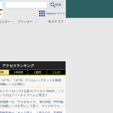
Impress サイト
全カテゴリ
モニター
プリンター
アクセスランキング
時間
24時間
1週間
1カ月
「α7 IV」「α7 III」ズームレンズキットが刷新
同梱レンズがII型に
カメラバカにつける薬 in デジカメ Watch：こう
いうのはフィールドズームと呼ぼう
赤城耕一の「アカギカメラ」 第146回：PRO銘
の魚眼レンズを手にして思う、マイクロフォー
サーズへの期待と可能性
岡嶋和幸の「あとで買う」 1,903点目：高密閉