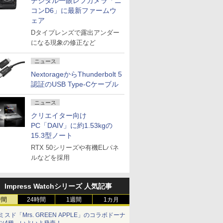
デジタル一眼レフカメラ「ニ
コンD6」に最新ファームウ
ェア
Dタイプレンズで露出アンダー
になる現象の修正など
ニュース
NextorageからThunderbolt 5
認証のUSB Type-Cケーブル
ニュース
クリエイター向け
PC「DAIV」に約1.53kgの
15.3型ノート
RTX 50シリーズや有機ELパネ
ルなどを採用
Impress Watchシリーズ 人気記事
時間
24時間
1週間
1カ月
ミスド「Mrs. GREEN APPLE」のコラボドーナ