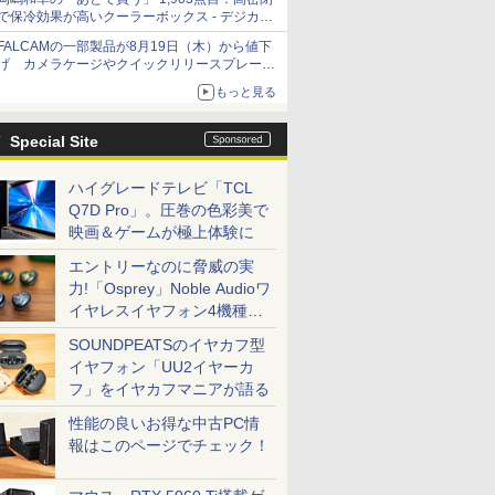
で保冷効果が高いクーラーボックス - デジカメ
Watch
FALCAMの一部製品が8月19日（木）から値下
げ カメラケージやクイックリリースプレート
など 最大36.2%OFFに
もっと見る
Special Site
ハイグレードテレビ「TCL
Q7D Pro」。圧巻の色彩美で
映画＆ゲームが極上体験に
エントリーなのに脅威の実
力!「Osprey」Noble Audioワ
イヤレスイヤフォン4機種を
一気に聴く
SOUNDPEATSのイヤカフ型
イヤフォン「UU2イヤーカ
フ」をイヤカフマニアが語る
性能の良いお得な中古PC情
報はこのページでチェック！