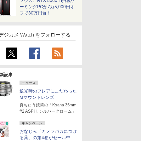
マウス、RTX 5060 Ti搭載ゲ
ーミングPCが7万5,000円オ
フで30万円台！
デジカメ Watch をフォローする
新記事
ニュース
逆光時のフレアにこだわった
Mマウントレンズ
真ちゅう鏡筒の「Ksana 35mm
f/2 ASPH. シルバークローム」
キャンペーン
おなじみ「カメラバカにつけ
る薬」の第4巻がセール中