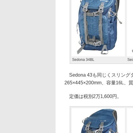
Sedona 34BL
Se
Sedona 43も同じくスリングタ
265×445×200mm、容量16L、質
定価は税別2万1,600円。