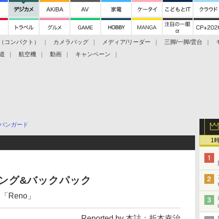
（コンパクト）
カメラバッグ
メディア/リーダー
三脚/一脚/雲台
道
航空機
動画
キャンペーン
バンガード
1
リング&バックパック
「Reno」
Reported by 本誌：折本幸治