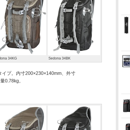
dona 34KG
Sedona 34BK
イプ。内寸200×230×140mm、外寸
量0.78kg。