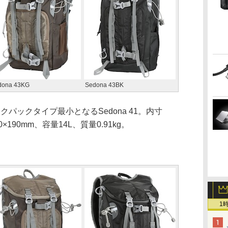
dona 43KG
Sedona 43BK
クパックタイプ最小となるSedona 41。内寸
30×190mm、容量14L、質量0.91kg。
1