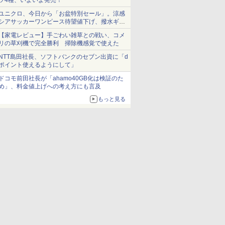
ツ4種、いよいよ発売！
ユニクロ、今日から「お盆特別セール」。涼感
シアサッカーワンピース待望値下げ、撥水ギア
ショーツは1990円に
【家電レビュー】手ごわい雑草との戦い、コメ
リの草刈機で完全勝利 掃除機感覚で使えた
NTT島田社長、ソフトバンクのセブン出資に「d
ポイント使えるようにして」
ドコモ前田社長が「ahamo40GB化は検証のた
め」、料金値上げへの考え方にも言及
もっと見る