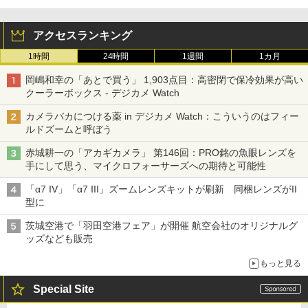
アクセスランキング
1時間
24時間
1週間
1カ月
岡嶋和幸の「あとで買う」 1,903点目：高密閉で保冷効果が高い
クーラーボックス - デジカメ Watch
カメラバカにつける薬 in デジカメ Watch：こういうのはフィー
ルドズームと呼ぼう
赤城耕一の「アカギカメラ」 第146回：PRO銘の魚眼レンズを
手にして思う、マイクロフォーサーズへの期待と可能性
「α7 IV」「α7 III」ズームレンズキットが刷新 同梱レンズがII
型に
茨城空港で「羽田空港フェア」が開催 航空会社のオリジナルグ
ッズなども販売
もっと見る
Special Site