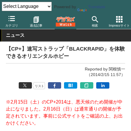
Powered by
Translate
デジカメ Watch
撮影用品
ストラップ
その他
カテゴリ
過去記事
検索
Impressサイト
ニュース
【CP+】速写ストラップ「BLACKRAPID」を体験
できるオリエンタルホビー
Reported by 関根慎一
（2014/2/15 11:57）
リスト
※2月15日（土）のCP+2014は、悪天候のため開催が中
止になりました。2月16日（日）は通常通りの開催が予
定されています。事前に公式サイトをご確認の上、お出
かけください。