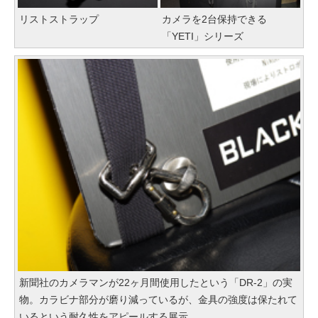
リストストラップ
カメラを2台保持できる
「YETI」シリーズ
新聞社のカメラマンが22ヶ月間使用したという「DR-2」の実
物。カラビナ部分が磨り減っているが、金具の強度は保たれて
いるという耐久性をアピールする展示