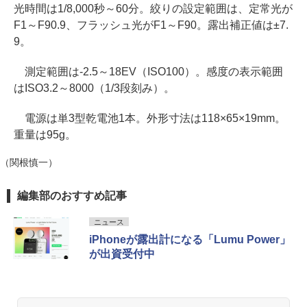
光時間は1/8,000秒～60分。絞りの設定範囲は、定常光が
F1～F90.9、フラッシュ光がF1～F90。露出補正値は±7.
9。
測定範囲は-2.5～18EV（ISO100）。感度の表示範囲
はISO3.2～8000（1/3段刻み）。
電源は単3型乾電池1本。外形寸法は118×65×19mm。
重量は95g。
（関根慎一）
編集部のおすすめ記事
ニュース
iPhoneが露出計になる「Lumu Power」
が出資受付中