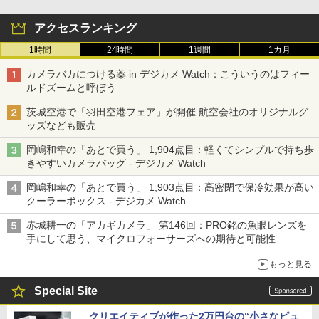
アクセスランキング
1時間
24時間
1週間
1カ月
カメラバカにつける薬 in デジカメ Watch：こういうのはフィー
ルドズームと呼ぼう
茨城空港で「羽田空港フェア」が開催 航空会社のオリジナルグ
ッズなども販売
岡嶋和幸の「あとで買う」 1,904点目：軽くてシンプルで持ち歩
きやすいカメラバッグ - デジカメ Watch
岡嶋和幸の「あとで買う」 1,903点目：高密閉で保冷効果が高い
クーラーボックス - デジカメ Watch
赤城耕一の「アカギカメラ」 第146回：PRO銘の魚眼レンズを
手にして思う、マイクロフォーサーズへの期待と可能性
もっと見る
Special Site
クリエイティブが作った2万円台の“小さなピュ