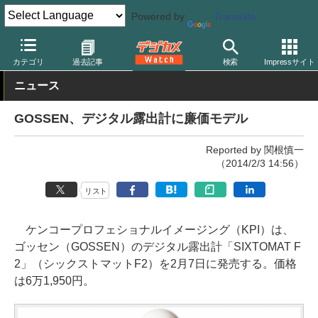
Powered by
Translate
デジカメ Watch
その他
カテゴリ
過去記事
検索
Impressサイト
ニュース
GOSSEN、デジタル露出計に廉価モデル
Reported by 関根慎一
（2014/2/3 14:56）
リスト
ケンコープロフェショナルイメージング（KPI）は、
ゴッセン（GOSSEN）のデジタル露出計「SIXTOMAT F
2」（シックストマットF2）を2月7日に発売する。価格
は6万1,950円。