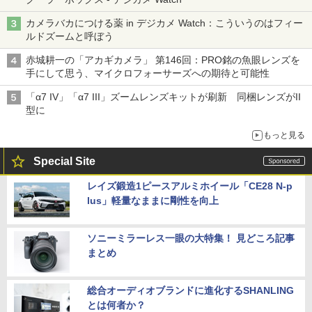
カメラバカにつける薬 in デジカメ Watch：こういうのはフィー
ルドズームと呼ぼう
赤城耕一の「アカギカメラ」 第146回：PRO銘の魚眼レンズを
手にして思う、マイクロフォーサーズへの期待と可能性
「α7 IV」「α7 III」ズームレンズキットが刷新 同梱レンズがII
型に
もっと見る
Special Site
レイズ鍛造1ピースアルミホイール「CE28 N-p
lus」軽量なままに剛性を向上
ソニーミラーレス一眼の大特集！ 見どころ記事
まとめ
総合オーディオブランドに進化するSHANLING
とは何者か？