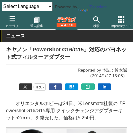
Powered by
Translate
デジカメ Watch
レンズ
レンズフィルター
その他
カテゴリ
過去記事
検索
Impressサイト
ニュース
キヤノン「PowerShot G16/G15」対応のバヨネッ
ト式フィルターアダプター
Reported by 本誌：鈴木誠
（2014/1/27 13:08）
リスト
オリエンタルホビーは24日、米Lensmate社製の「P
owershot G16/G15専用 クイックチェンジアダプターキ
ット52ｍｍ」を発売した。価格は5,250円。