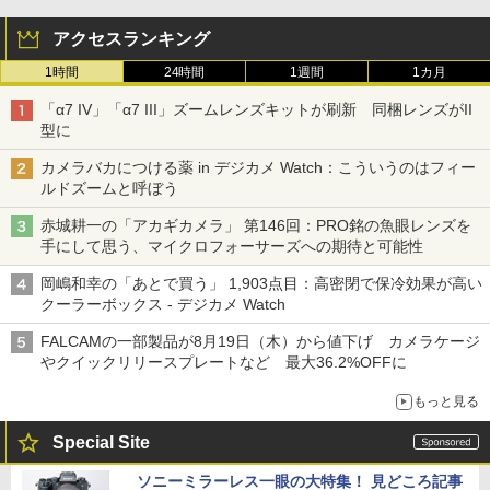
アクセスランキング
1時間
24時間
1週間
1カ月
「α7 IV」「α7 III」ズームレンズキットが刷新 同梱レンズがII
型に
カメラバカにつける薬 in デジカメ Watch：こういうのはフィー
ルドズームと呼ぼう
赤城耕一の「アカギカメラ」 第146回：PRO銘の魚眼レンズを
手にして思う、マイクロフォーサーズへの期待と可能性
岡嶋和幸の「あとで買う」 1,903点目：高密閉で保冷効果が高い
クーラーボックス - デジカメ Watch
FALCAMの一部製品が8月19日（木）から値下げ カメラケージ
やクイックリリースプレートなど 最大36.2%OFFに
もっと見る
Special Site
ソニーミラーレス一眼の大特集！ 見どころ記事