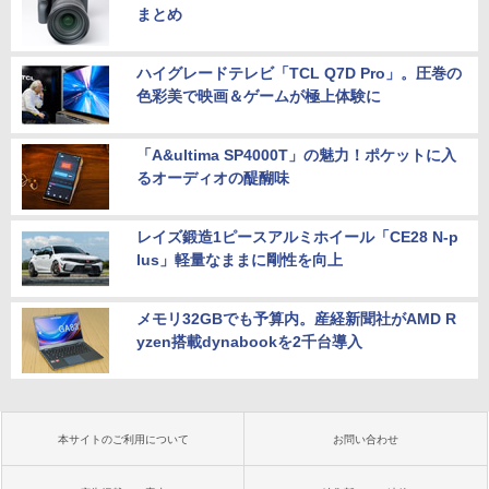
まとめ
ハイグレードテレビ「TCL Q7D Pro」。圧巻の
色彩美で映画＆ゲームが極上体験に
「A&ultima SP4000T」の魅力！ポケットに入
るオーディオの醍醐味
レイズ鍛造1ピースアルミホイール「CE28 N-p
lus」軽量なままに剛性を向上
メモリ32GBでも予算内。産経新聞社がAMD R
yzen搭載dynabookを2千台導入
本サイトのご利用について
お問い合わせ