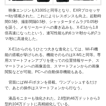
映像エンジンもX100Sと同等となり、EXRプロセッサ
ーIIが搭載された。これによりレスポンスも向上。起動時
間0.5秒、撮影間隔0.5秒、シャッタータイムラグ0.05秒
を謳う。メモリーカードへの書き込みも、X-E1から1.8
倍高速になったという。連写性能も約6コマ/秒から約7コ
マ/秒に高速化した。
X-E1からのもうひとつ大きな進化としては、Wi-Fi機
能の搭載が挙げられる。機能そのものはX-M1と同等。専
用スマートフォンアプリを使っての位置情報サーチ、ス
マートフォンへの画像送信、スマートフォンからの画像
閲覧などが可能。PCへの自動保存機能もある。
背面にはWi-Fiボタンを搭載。ワンプッシュするだけ
で、あとの操作はスマートフォンから行なう。
液晶モニターも強化された。2.8型約46万ドットから3
型約104万ドットに高精細化している。