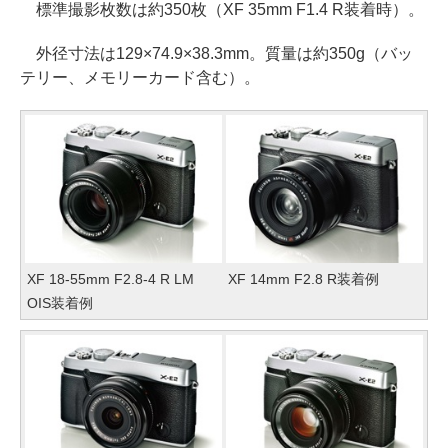
標準撮影枚数は約350枚（XF 35mm F1.4 R装着時）。
外径寸法は129×74.9×38.3mm。質量は約350g（バッ
テリー、メモリーカード含む）。
XF 18-55mm F2.8-4 R LM
XF 14mm F2.8 R装着例
OIS装着例