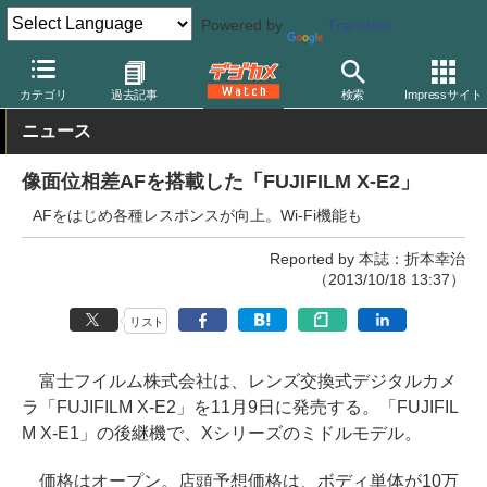
Powered by
Translate
デジカメ Watch
カメラ
ミラーレスカメラ
富士フイルム
カテゴリ
過去記事
検索
Impressサイト
ニュース
像面位相差AFを搭載した「FUJIFILM X-E2」
AFをはじめ各種レスポンスが向上。Wi-Fi機能も
Reported by 本誌：折本幸治
（2013/10/18 13:37）
リスト
富士フイルム株式会社は、レンズ交換式デジタルカメ
ラ「FUJIFILM X-E2」を11月9日に発売する。「FUJIFIL
M X-E1」の後継機で、Xシリーズのミドルモデル。
価格はオープン。店頭予想価格は、ボディ単体が10万