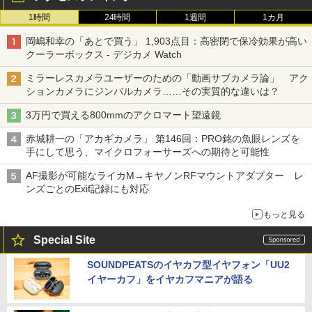
1時間
24時間
1週間
1カ月
岡嶋和幸の「あとで買う」 1,903点目：高密閉で保冷効果が高い
クーラーボックス - デジカメ Watch
ミラーレスカメラユーザーのための「動画サブカメラ論」 アク
ションカメラにジンバルカメラ……その実質的な違いは？
3万円で買える800mmのアクロマート望遠鏡
赤城耕一の「アカギカメラ」 第146回：PRO銘の魚眼レンズを
手にして思う、マイクロフォーサーズへの期待と可能性
AF撮影が可能なライカM→キヤノンRFマウントアダプター レ
ンズごとのExif記録にも対応
もっと見る
Special Site
SOUNDPEATSのイヤカフ型イヤフォン「UU2
イヤーカフ」をイヤカフマニアが語る