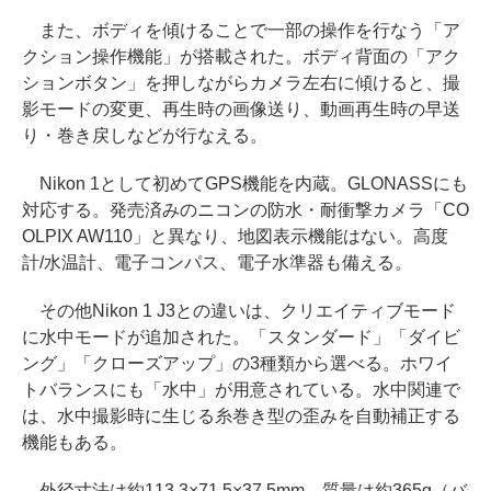
また、ボディを傾けることで一部の操作を行なう「ア
クション操作機能」が搭載された。ボディ背面の「アク
ションボタン」を押しながらカメラ左右に傾けると、撮
影モードの変更、再生時の画像送り、動画再生時の早送
り・巻き戻しなどが行なえる。
Nikon 1として初めてGPS機能を内蔵。GLONASSにも
対応する。発売済みのニコンの防水・耐衝撃カメラ「CO
OLPIX AW110」と異なり、地図表示機能はない。高度
計/水温計、電子コンパス、電子水準器も備える。
その他Nikon 1 J3との違いは、クリエイティブモード
に水中モードが追加された。「スタンダード」「ダイビ
ング」「クローズアップ」の3種類から選べる。ホワイ
トバランスにも「水中」が用意されている。水中関連で
は、水中撮影時に生じる糸巻き型の歪みを自動補正する
機能もある。
外径寸法は約113.3×71.5×37.5mm。質量は約365g（バ