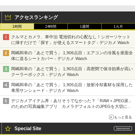
アクセスランキング
1時間
24時間
1週間
1カ月
クルマとカメラ、車中泊 電池切れの心配なし！シガーソケット
に挿すだけで「探す」が使えるスマートタグ - デジカメ Watch
岡嶋和幸の「あとで買う」 1,906点目：エアコンの冷風を座面全
体に送るシートカバー - デジカメ Watch
岡嶋和幸の「あとで買う」 1,903点目：高密閉で保冷効果が高い
クーラーボックス - デジカメ Watch
岡嶋和幸の「あとで買う」 1,905点目：放射冷却素材を採用した
車用サンシェード - デジカメ Watch
デジカメアイテム丼：ありそうでなかった？「RAW＋JPEG派」
のための写真編集アプリ カメラデフォルトのJPEGを大切にす
る「Filmator」
もっと見る
Special Site