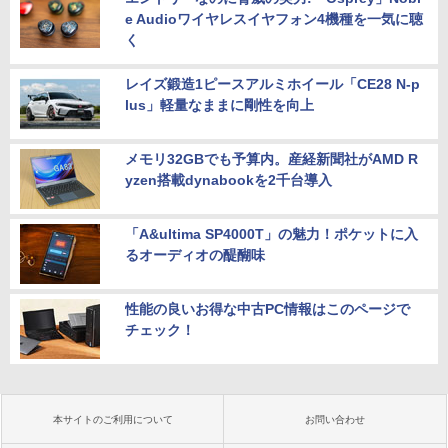
e Audioワイヤレスイヤフォン4機種を一気に聴
く
レイズ鍛造1ピースアルミホイール「CE28 N-p
lus」軽量なままに剛性を向上
メモリ32GBでも予算内。産経新聞社がAMD R
yzen搭載dynabookを2千台導入
「A&ultima SP4000T」の魅力！ポケットに入
るオーディオの醍醐味
性能の良いお得な中古PC情報はこのページで
チェック！
本サイトのご利用について
お問い合わせ