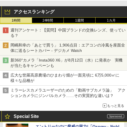
アクセスランキング
1時間
24時間
1週間
1カ月
週刊アンケート：【質問】中国ブランドの交換レンズ、使ってい
る？
岡嶋和幸の「あとで買う」 1,906点目：エアコンの冷風を座面全
体に送るシートカバー - デジカメ Watch
新360°カメラ「Insta360 X6」が8月12日（水）に発表か 実機
が当たるキャンペーンも
広大な世羅高原農場のひまわり畑が一面見頃に 6万5,000㎡に
様々な品種が
ミラーレスカメラユーザーのための「動画サブカメラ論」 アク
ションカメラにジンバルカメラ……その実質的な違いは？
もっと見る
Special Site
エントリーなのに脅威の実力!「Osprey」Nobl