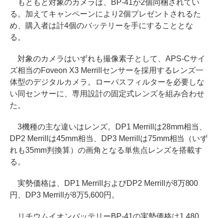
もともと対象のカメラは、BP-41が2個同梱されてい
る。加えてキャンペーンにより2個プレゼントされるた
め、購入者は計4個のバッテリーを手にすることとな
る。
対象のカメラはいずれも撮像素子として、APS-Cサイ
ズ相当のFoveon X3 Merrillセンサーを採用するレンズ一
体型のデジタルカメラ。ローパスフィルターを必要しな
い同センサーに、専用設計の固定式レンズを組み合わせ
た。
3機種の主な違いはレンズ。DP1 Merrillは28mm相当、
DP2 Merrillは45mm相当、DP3 Merrillは75mm相当（いず
れも35mm判換算）の画角となる単焦点レンズを搭載す
る。
実勢価格は、DP1 MerrillおよびDP2 Merrillが8万800
円、DP3 Merrillが8万5,600円。
リチウムイオンバッテリーBP-41の実勢価格は1,480