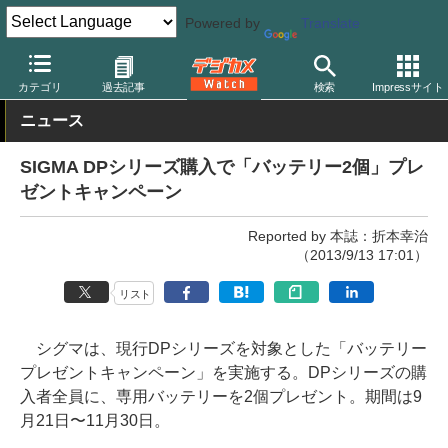
Powered by
Translate
デジカメ Watch
カメラ
レンズ一体型（コンパクト）カメラ
シ
カテゴリ
過去記事
検索
Impressサイト
ニュース
SIGMA DPシリーズ購入で「バッテリー2個」プレ
ゼントキャンペーン
Reported by 本誌：折本幸治
（2013/9/13 17:01）
リスト
シグマは、現行DPシリーズを対象とした「バッテリー
プレゼントキャンペーン」を実施する。DPシリーズの購
入者全員に、専用バッテリーを2個プレゼント。期間は9
月21日〜11月30日。