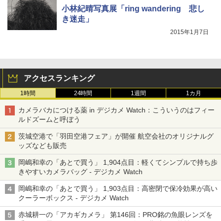
小林紀晴写真展「ring wandering 悲し
き迷走」
2015年1月7日
アクセスランキング
1時間
24時間
1週間
1カ月
カメラバカにつける薬 in デジカメ Watch：こういうのはフィー
ルドズームと呼ぼう
茨城空港で「羽田空港フェア」が開催 航空会社のオリジナルグ
ッズなども販売
岡嶋和幸の「あとで買う」 1,904点目：軽くてシンプルで持ち歩
きやすいカメラバッグ - デジカメ Watch
岡嶋和幸の「あとで買う」 1,903点目：高密閉で保冷効果が高い
クーラーボックス - デジカメ Watch
赤城耕一の「アカギカメラ」 第146回：PRO銘の魚眼レンズを