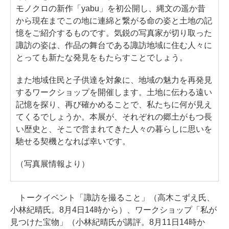
モノクロの新作「yabu」を初公開し、縄文の遥か昔
から現在までこの地に連綿と繋がる命の姿と土地の記
憶をご紹介するものです。気鋭の写真家が切り取った
諏訪の姿は、作品の舞台である諏訪地域に住む人々に
とっても新たな発見をもたらすことでしょう。
また地域住民と子供達を対象に、地域の魅力を再発見
するワークショップを開催します。土地に伝わる遠い
記憶を探り、再び確かめることで、私たちに何が見え
てくるでしょうか。本展が、それぞれの郷土がもつ長
い歴史と、そこで営まれてきた人々の暮らしに思いを
馳せる契機となれば幸いです。
（写真展情報より）
トークイベント「諏訪を撮ること」（高木こずえ氏、
小林紀晴氏。8月4日14時から）、ワークショップ「私が
見つけた宝物」（小林紀晴氏が講評。8月11日14時か