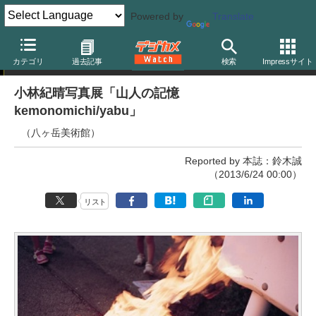
Powered by
Translate
ニュース
カテゴリ
過去記事
検索
Impressサイト
小林紀晴写真展「山人の記憶
kemonomichi/yabu」
（八ヶ岳美術館）
Reported by 本誌：鈴木誠
（2013/6/24 00:00）
リスト