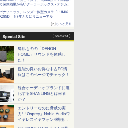
で保冷効果が高いクーラーボックス - デジカメ
Watch
パナソニック、レンズ一体型カメラ「LUMIX
FZ85D」を7年ぶりにリニューアル
もっと見る
Special Site
鳥肌ものの「DENON
HOME」サウンドを体感し
た！
性能の良いお得な中古PC情
報はこのページでチェック！
総合オーディオブランドに進
化するSHANLINGとは何者
か？
エントリーなのに脅威の実
力!「Osprey」Noble Audioワ
イヤレスイヤフォン4機種を
一気に聴く