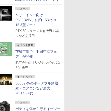
ニュース
クリエイター向け
PC「DAIV」に約1.53kgの
15.3型ノート
RTX 50シリーズや有機ELパネ
ルなどを採用
イベント告知
茨城空港で「羽田空港フェ
ア」が開催
航空会社のオリジナルグッズな
ども販売
キャンペーン
BougeRVのポータブル冷蔵
庫・エアコンなど最大
70％OFFに
ニュース
ボディを傷から守るイージー