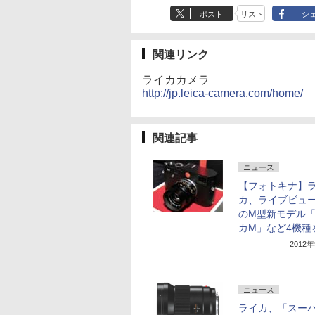
ポスト
リスト
シ
関連リンク
ライカカメラ
http://jp.leica-camera.com/home/
関連記事
ニュース
【フォトキナ】
カ、ライブビュ
のM型新モデル
カM」など4機種
2012
ニュース
ライカ、「スー