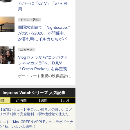
カバーに「α7 V」「α7R VI」
用
イベント告知
四国水族館で「Nightscapeこ
がねいろ2026」が開催中。
夕暮れ時にイルカたちがパフ
ォーマンスを繰り広げる
ニュース
Vlogカメラから“コンパクト
シネマカメラ”へ…DJIが
「Osmo Pocket」を再定義
ポートレート重視の映像設計に
Impress Watchシリーズ 人気記事
時間
24時間
1週間
1カ月
【家電レビュー】手ごわい雑草との戦い、コメ
リの草刈機で完全勝利 掃除機感覚で使えた
ミスド「Mrs. GREEN APPLE」のコラボドーナ
ツ4種、いよいよ発売！