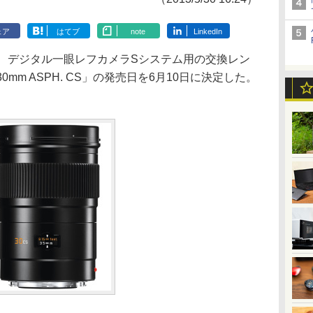
ェア
はてブ
note
LinkedIn
、デジタル一眼レフカメラSシステム用の交換レン
/30mm ASPH. CS」の発売日を6月10日に決定した。