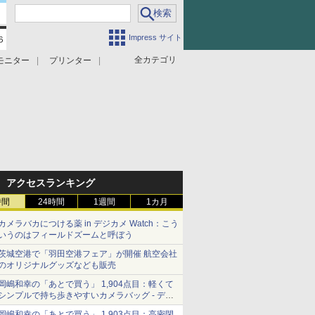
Impress サイト
全カテゴリ
モニター
プリンター
アクセスランキング
時間
24時間
1週間
1カ月
カメラバカにつける薬 in デジカメ Watch：こう
いうのはフィールドズームと呼ぼう
茨城空港で「羽田空港フェア」が開催 航空会社
のオリジナルグッズなども販売
岡嶋和幸の「あとで買う」 1,904点目：軽くて
シンプルで持ち歩きやすいカメラバッグ - デジ
カメ Watch
岡嶋和幸の「あとで買う」 1,903点目：高密閉