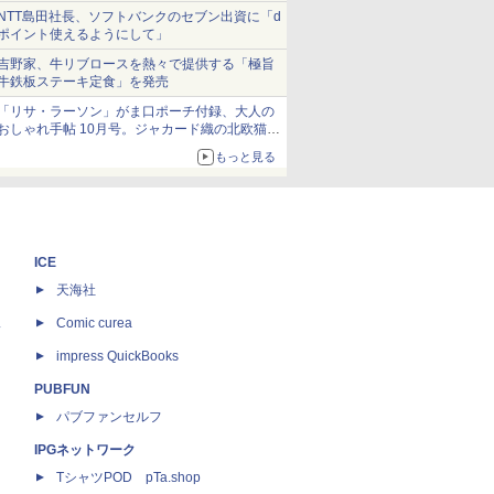
NTT島田社長、ソフトバンクのセブン出資に「d
ポイント使えるようにして」
吉野家、牛リブロースを熱々で提供する「極旨
牛鉄板ステーキ定食」を発売
「リサ・ラーソン」がま口ポーチ付録、大人の
おしゃれ手帖 10月号。ジャカード織の北欧猫デ
ザイン
もっと見る
ICE
天海社
ス
Comic curea
impress QuickBooks
PUBFUN
パブファンセルフ
IPGネットワーク
TシャツPOD pTa.shop