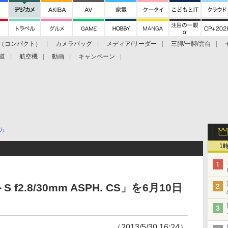
（コンパクト）
カメラバッグ
メディア/リーダー
三脚/一脚/雲台
道
航空機
動画
キャンペーン
カ
1
2.8/30mm ASPH. CS」を6月10日
（2013/5/30 16:24）