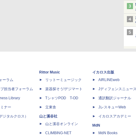
Rittor Music
イカロス出版
dフォーラム
リットーミュージック
AIRLINEweb
ップ担当者フォーラム
楽器探そう!デジマート
Jディフェンスニュー
ness Library
TシャツPOD T-OD
通訳翻訳ジャーナル
セミナー
立東舎
JレスキューWeb
 X（デジタルクロス）
山と溪谷社
イカロスアカデミー
山と溪谷オンライン
MdN
CLIMBING-NET
MdN Books