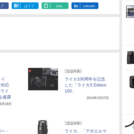
ェア
はてブ
note
LinkedIn
ニュース
ライ
ライカ100周年を記念
ー対応
した「ライカS Edition
「ライ
100」
を披露
2014年2月27日
年9月18日
ニュース
パー・
ライカ、「アポエルマ