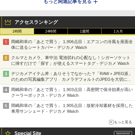
もっと関連記事を見る
アクセスランキング
1時間
24時間
1週間
1カ月
岡嶋和幸の「あとで買う」 1,906点目：エアコンの冷風を座面全
体に送るシートカバー - デジカメ Watch
クルマとカメラ、車中泊 電池切れの心配なし！シガーソケット
に挿すだけで「探す」が使えるスマートタグ - デジカメ Watch
デジカメアイテム丼：ありそうでなかった？「RAW＋JPEG派」
のための写真編集アプリ カメラデフォルトのJPEGを大切にす
る「Filmator」
岡嶋和幸の「あとで買う」 1,903点目：高密閉で保冷効果が高い
クーラーボックス - デジカメ Watch
岡嶋和幸の「あとで買う」 1,905点目：放射冷却素材を採用した
車用サンシェード - デジカメ Watch
もっと見る
Special Site