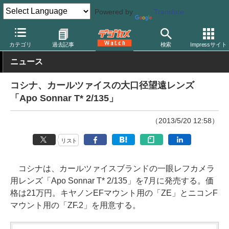
Powered by
Translate
デジカメ Watch
レンズ
交換レンズ
フォクトレンダー
カテゴリ
過去記事
検索
Impressサイト
ニュース
コシナ、カールツァイスの大口径望遠レンズ
「Apo Sonnar T* 2/135」
（2013/5/20 12:58）
リスト
コシナは、カールツァイスブランドの一眼レフカメラ
用レンズ「Apo Sonnar T* 2/135」を7月に発売する。価
格は21万円。キヤノンEFマウント用の「ZE」とニコンF
マウント用の「ZF.2」を用意する。