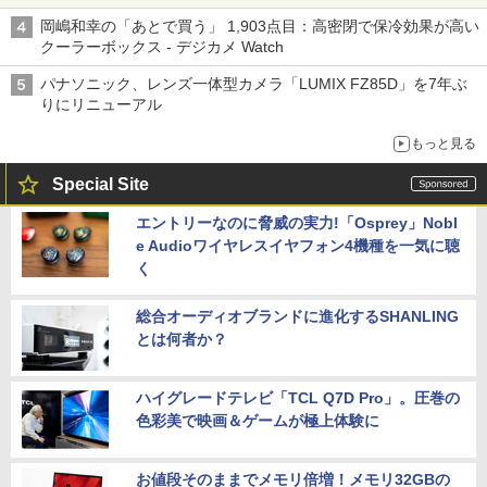
岡嶋和幸の「あとで買う」 1,903点目：高密閉で保冷効果が高い
クーラーボックス - デジカメ Watch
パナソニック、レンズ一体型カメラ「LUMIX FZ85D」を7年ぶ
りにリニューアル
もっと見る
Special Site
エントリーなのに脅威の実力!「Osprey」Nobl
e Audioワイヤレスイヤフォン4機種を一気に聴
く
総合オーディオブランドに進化するSHANLING
とは何者か？
ハイグレードテレビ「TCL Q7D Pro」。圧巻の
色彩美で映画＆ゲームが極上体験に
お値段そのままでメモリ倍増！メモリ32GBの