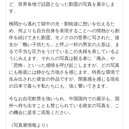
ど、世界各地で話題となった劉霞の写真を展示しま
す。
検閲から逃れて獄中の夫・劉暁波に想いを伝えるた
め、何よりも自分自身を表現することへの情熱から創
作を続けてきた劉霞。モノクロの世界に写された、彼
女が「醜い子供たち」と呼ぶ一対の男女の人形は、ま
るで不当な圧力をうけているこの夫婦を表しているよ
うにみえます。それらの写真は観る者に「痛み」や
「恐怖」といった感情を呼び起こしますが、どの写真
にも根底には静かな力強さを感じます。特異な環境で
生み出された彼女の作品ですが、閉塞感を感じる現在
の日本で暮らす私たちにも、強く響いてきます。
今なお自宅軟禁を強いられ、中国国内での展示も、国
外へ持ち出すことも禁じられている彼女の写真を、こ
の機会に是非ご高覧ください。
（写真展情報より）