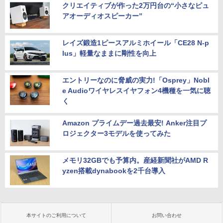
クリエイティブが作った2万円台の“小さなピュ
アオーディオスピーカー”
レイズ鍛造1ピースアルミホイール「CE28 N-p
lus」軽量なままに剛性を向上
エントリーなのに脅威の実力!「Osprey」Nobl
e Audioワイヤレスイヤフォン4機種を一気に聴
く
Amazon プライムデー過去最安! Anker注目プ
ロジェクター3モデルを使ってみた
メモリ32GBでも予算内。産経新聞社がAMD R
yzen搭載dynabookを2千台導入
本サイトのご利用について
お問い合わせ