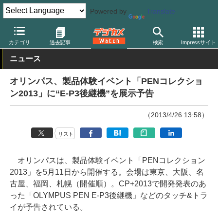
Powered by
Translate
デジカメ Watch
カメラ
ミラーレスカメラ
オリンパス
カテゴリ
過去記事
検索
Impressサイト
ニュース
オリンパス、製品体験イベント「PENコレクショ
ン2013」に“E-P3後継機”を展示予告
（2013/4/26 13:58）
リスト
オリンパスは、製品体験イベント「PENコレクション
2013」を5月11日から開催する。会場は東京、大阪、名
古屋、福岡、札幌（開催順）。CP+2013で開発発表のあ
った「OLYMPUS PEN E-P3後継機」などのタッチ&トラ
イが予告されている。