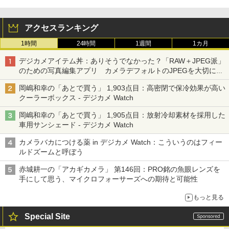
アクセスランキング
1時間
24時間
1週間
1カ月
デジカメアイテム丼：ありそうでなかった？「RAW＋JPEG派」
のための写真編集アプリ カメラデフォルトのJPEGを大切にす
る「Filmator」
岡嶋和幸の「あとで買う」 1,903点目：高密閉で保冷効果が高い
クーラーボックス - デジカメ Watch
岡嶋和幸の「あとで買う」 1,905点目：放射冷却素材を採用した
車用サンシェード - デジカメ Watch
カメラバカにつける薬 in デジカメ Watch：こういうのはフィー
ルドズームと呼ぼう
赤城耕一の「アカギカメラ」 第146回：PRO銘の魚眼レンズを
手にして思う、マイクロフォーサーズへの期待と可能性
もっと見る
Special Site