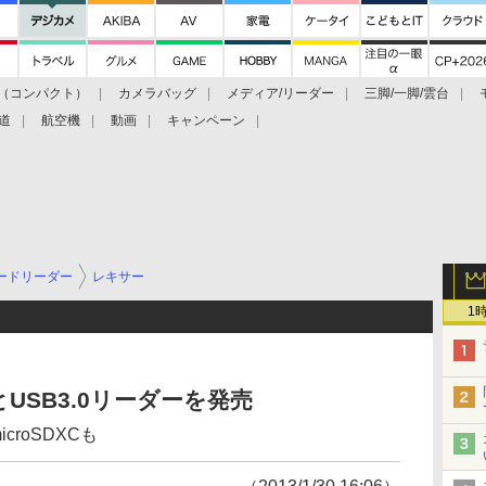
（コンパクト）
カメラバッグ
メディア/リーダー
三脚/一脚/雲台
道
航空機
動画
キャンペーン
ードリーダー
レキサー
1
USB3.0リーダーを発売
icroSDXCも