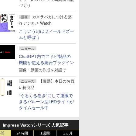
づくり
カメラバカにつける薬
漫画
in デジカメ Watch
こういうのはフィールドズー
ムと呼ぼう
ニュース
ChatGPT内でアドビ製品の
機能が使える統合プラグイン
画像・動画の作成を対話で
【厳選】本日のお買
ニュース
い得商品
“ぐるぐる巻き”にして運搬で
きるバルーン型LEDライトが
タイムセール中
Impress Watchシリーズ 人気記事
時間
24時間
1週間
1カ月