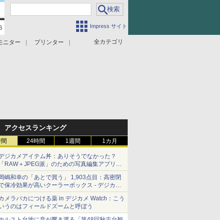
Impress サイト
全カテゴリ
モニター
プリンター
アクセスランキング
時間
24時間
1週間
1カ月
デジカメアイテム丼：ありそうでなかった？
「RAW＋JPEG派」のための写真編集アプリ
カメラデフォルトのJPEGを大切にする
岡嶋和幸の「あとで買う」 1,903点目：高密閉
「Filmator」
で保冷効果が高いクーラーボックス - デジカメ
Watch
カメラバカにつける薬 in デジカメ Watch：こう
いうのはフィールドズームと呼ぼう
カルスト台地に音が響き渡る「第48回秋吉台観