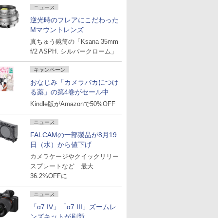
ニュース
逆光時のフレアにこだわった
Mマウントレンズ
真ちゅう鏡筒の「Ksana 35mm
f/2 ASPH. シルバークローム」
キャンペーン
おなじみ「カメラバカにつけ
る薬」の第4巻がセール中
Kindle版がAmazonで50%OFF
ニュース
FALCAMの一部製品が8月19
日（水）から値下げ
カメラケージやクイックリリー
スプレートなど 最大
36.2%OFFに
ニュース
「α7 IV」「α7 III」ズームレ
ンズキットが刷新