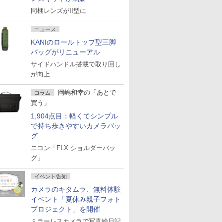
同梱レンズがII型に
ニュース
KANIのロールトップ型三脚
バッグがリニューアル
サイドハンドル搭載で取り回し
が向上
岡嶋和幸の「あとで
コラム
買う」
1,904点目：軽くてシンプル
で持ち歩きやすいカメラバッ
グ
ニコン「FLX ショルダーバッ
グ」
イベント告知
カメラのキタムラ、無料体験
イベント「夏休み親子フォト
プロジェクト」を開催
ミラーレスカメラで写真絵日記