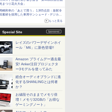
光まつり花火大会」
岡嶋和幸の「あとで買う」 1,905点目：放射冷
却素材を採用した車用サンシェード - デジカメ
Watch
もっと見る
Special Site
レイズのパワーデザインホイ
ール「M6」に新色登場!!
Amazon プライムデー過去最
安! Anker注目プロジェクタ
ー3モデルを使ってみた
総合オーディオブランドに進
化するSHANLINGとは何者
か？
お値段そのままでメモリ倍
増！メモリ32GBの「お得な
ゲーミングノート」