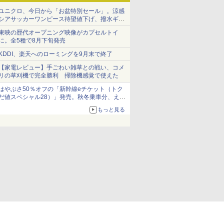
ユニクロ、今日から「お盆特別セール」。涼感
シアサッカーワンピース待望値下げ、撥水ギア
ショーツは1990円に
東映の歴代オープニング映像がカプセルトイ
に。全5種で8月下旬発売
KDDI、楽天へのローミングを9月末で終了
【家電レビュー】手ごわい雑草との戦い、コメ
リの草刈機で完全勝利 掃除機感覚で使えた
はやぶさ50％オフの「新幹線eチケット（トク
だ値スペシャル28）」発売。秋冬乗車分、えき
ねっと限定
もっと見る