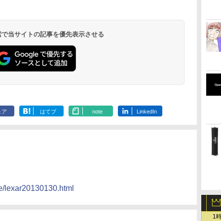
 検索で当サイトの記事を優先表示させる
ェア
はてブ
note
LinkedIn
se/lexar20130130.html
1