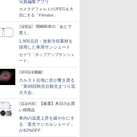
写真編集アプリ
カメラデフォルトのJPEGを大
切にする「Filmator」
岡嶋和幸の「あとで
コラム
買う」
1,905点目：放射冷却素材を
採用した車用サンシェード
セイワ「ポップアップサンシェ
ード」
イベント告知
カルスト台地に音が響き渡る
「第48回秋吉台観光まつり花
火大会」
【厳選】本日のお買
ニュース
い得商品
車内の温度上昇を緩やかにす
る「遮光マジカルシェード」
が42%OFF