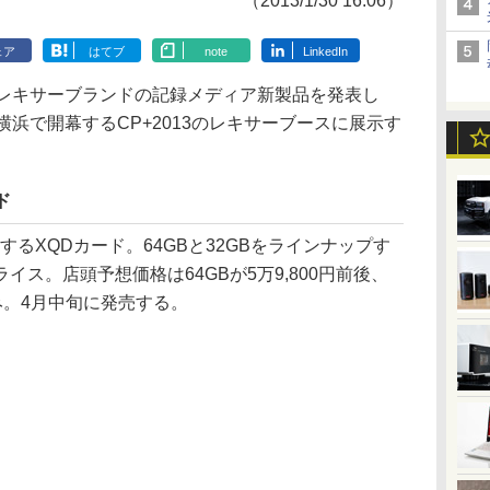
（2013/1/30 16:06）
ェア
はてブ
note
LinkedIn
レキサーブランドの記録メディア新製品を発表し
横浜で開幕するCP+2013のレキサーブースに展示す
ド
するXQDカード。64GBと32GBをラインナップす
ス。店頭予想価格は64GBが5万9,800円前後、
込み。4月中旬に発売する。