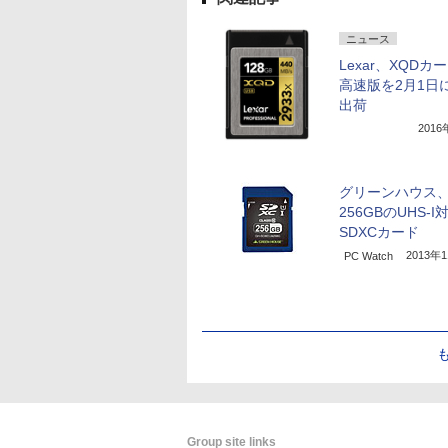
ニュース
Lexar、XQDカ
高速版を2月1日
出荷
201
グリーンハウス
256GBのUHS-I
SDXCカード
2013年
PC Watch
Group site links