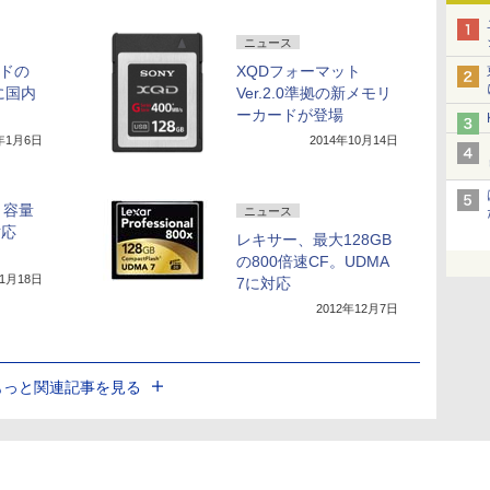
ニュース
ードの
XQDフォーマット
に国内
Ver.2.0準拠の新メモリ
ーカードが登場
6年1月6日
2014年10月14日
、容量
ニュース
対応
レキサー、最大128GB
の800倍速CF。UDMA
11月18日
7に対応
2012年12月7日
もっと関連記事を見る