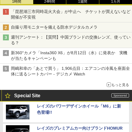
1時間
24時間
1週間
1カ月
「琵琶湖三市同時花火大会」が中止へ チケットが買えないなど
開催が不安視
自撮り用モニターを備える防水デジタルカメラ
週刊アンケート：【質問】中国ブランドの交換レンズ、使ってい
る？
新360°カメラ「Insta360 X6」が8月12日（水）に発表か 実機
が当たるキャンペーンも
岡嶋和幸の「あとで買う」 1,906点目：エアコンの冷風を座面全
体に送るシートカバー - デジカメ Watch
もっと見る
Special Site
レイズのパワーデザインホイール「M6」に新
色登場!!
レイズのプレミアムカー向けブランドHOMUR