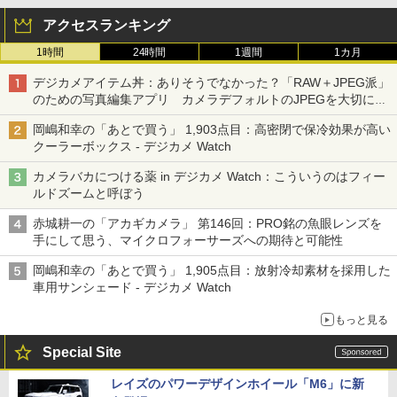
アクセスランキング
1時間
24時間
1週間
1カ月
デジカメアイテム丼：ありそうでなかった？「RAW＋JPEG派」
のための写真編集アプリ カメラデフォルトのJPEGを大切にす
る「Filmator」
岡嶋和幸の「あとで買う」 1,903点目：高密閉で保冷効果が高い
クーラーボックス - デジカメ Watch
カメラバカにつける薬 in デジカメ Watch：こういうのはフィー
ルドズームと呼ぼう
赤城耕一の「アカギカメラ」 第146回：PRO銘の魚眼レンズを
手にして思う、マイクロフォーサーズへの期待と可能性
岡嶋和幸の「あとで買う」 1,905点目：放射冷却素材を採用した
車用サンシェード - デジカメ Watch
もっと見る
Special Site
レイズのパワーデザインホイール「M6」に新