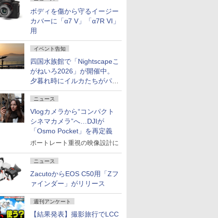
ボディを傷から守るイージー
カバーに「α7 V」「α7R VI」
用
イベント告知
四国水族館で「Nightscapeこ
がねいろ2026」が開催中。
夕暮れ時にイルカたちがパフ
ォーマンスを繰り広げる
ニュース
Vlogカメラから“コンパクト
シネマカメラ”へ…DJIが
「Osmo Pocket」を再定義
ポートレート重視の映像設計に
ニュース
ZacutoからEOS C50用「Zフ
ァインダー」がリリース
週刊アンケート
【結果発表】撮影旅行でLCC