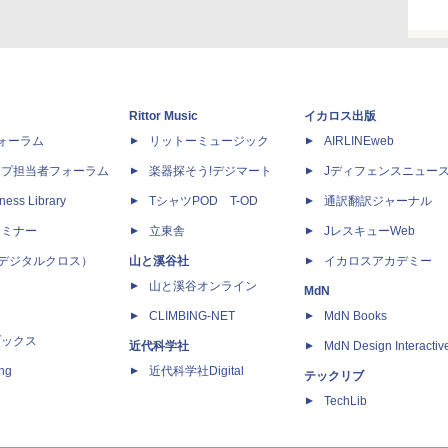
Rittor Music
イカロス出版
dフォーラム
リットーミュージック
AIRLINEweb
ップ担当者フォーラム
楽器探そう!デジマート
Jディフェンスニュー
ness Library
TシャツPOD T-OD
通訳翻訳ジャーナル
セミナー
立東舎
JレスキューWeb
 X（デジタルクロス）
山と溪谷社
イカロスアカデミー
山と溪谷オンライン
MdN
CLIMBING-NET
MdN Books
ブックス
近代科学社
MdN Design Interactiv
ing
近代科学社Digital
テックリブ
TechLib