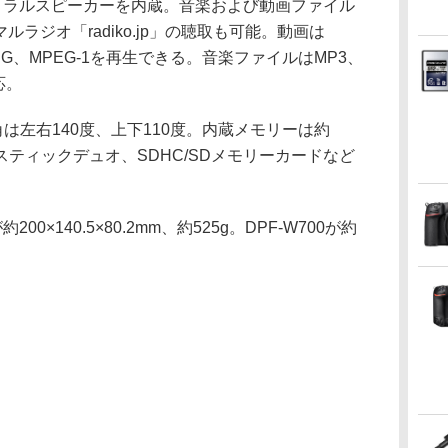
モノラルスピーカーを内蔵。音楽および動画ファイル
ラジオ「radiko.jp」の聴取も可能。動画は
 JPEG、MPEG-1を再生できる。音楽ファイルはMP3、
応。
は左右140度、上下110度。内蔵メモリーは約
スティックデュオ、SDHC/SDメモリーカードなど
0×140.5×80.2mm、約525g。DPF-W700が約