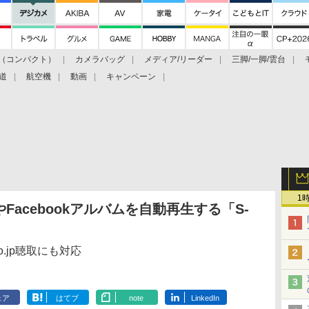
（コンパクト）
カメラバッグ
メディア/リーダー
三脚/一脚/雲台
道
航空機
動画
キャンペーン
1
acebookアルバムを自動再生する「S-
o.jp聴取にも対応
ェア
はてブ
note
LinkedIn