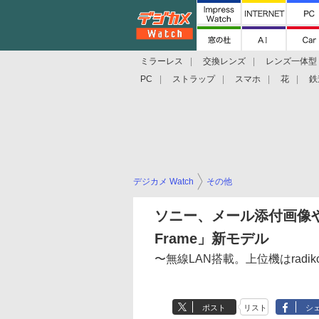
ミラーレス
交換レンズ
レンズ一体型
PC
ストラップ
スマホ
花
鉄
デジカメ Watch
その他
ソニー、メール添付画像やF
Frame」新モデル
〜無線LAN搭載。上位機はradik
ポスト
リスト
シ