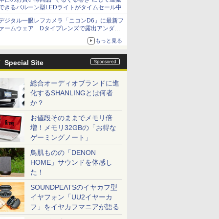
できるバルーン型LEDライトがタイムセール中
デジタル一眼レフカメラ「ニコンD6」に最新フ
ァームウェア Dタイプレンズで露出アンダー
になる現象の修正など
もっと見る
Special Site
総合オーディオブランドに進
化するSHANLINGとは何者
か？
お値段そのままでメモリ倍
増！メモリ32GBの「お得な
ゲーミングノート」
鳥肌ものの「DENON
HOME」サウンドを体感し
た！
SOUNDPEATSのイヤカフ型
イヤフォン「UU2イヤーカ
フ」をイヤカフマニアが語る