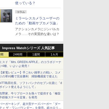
使っている？
コラム
ミラーレスカメラユーザーの
ための「動画サブカメラ論」
アクションカメラにジンバルカ
メラ……その実質的な違いは？
Impress Watchシリーズ 人気記事
時間
24時間
1週間
1カ月
ミスド「Mrs. GREEN APPLE」のコラボドーナ
ツ4種、いよいよ発売！
【家電レビュー】手ごわい雑草との戦い、コメ
リの草刈機で完全勝利 掃除機感覚で使えた
NTT島田社長、ソフトバンクのセブン出資に「d
ポイント使えるようにして」
吉野家、牛リブロースを熱々で提供する「極旨
牛鉄板ステーキ定食」を発売
バーガーキング、超大型チーズバーガー「ダー
ティ ザ・ワンパウンダー」を発売。総カロリー