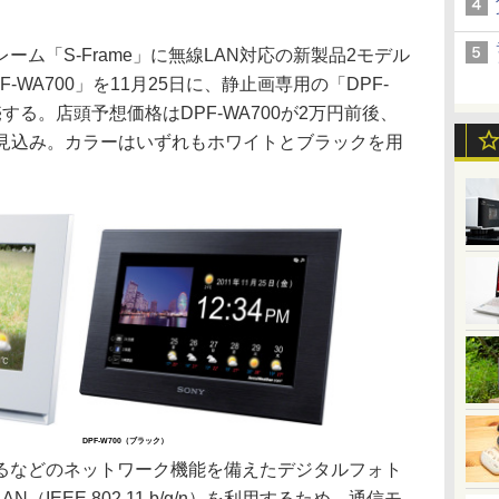
ム「S-Frame」に無線LAN対応の新製品2モデル
WA700」を11月25日に、静止画専用の「DPF-
発売する。店頭予想価格はDPF-WA700が2万円前後、
円前後の見込み。カラーはいずれもホワイトとブラックを用
DPF-W700（ブラック）
などのネットワーク機能を備えたデジタルフォト
IEEE 802.11 b/g/n）を利用するため、通信モ