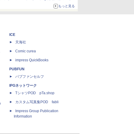
約1656kcal、総重量約527g！
もっと見る
ICE
天海社
ス
Comic curea
impress QuickBooks
PUBFUN
パブファンセルフ
IPGネットワーク
TシャツPOD pTa.shop
カスタム写真集POD fabli
e
Impress Group Publication
Information