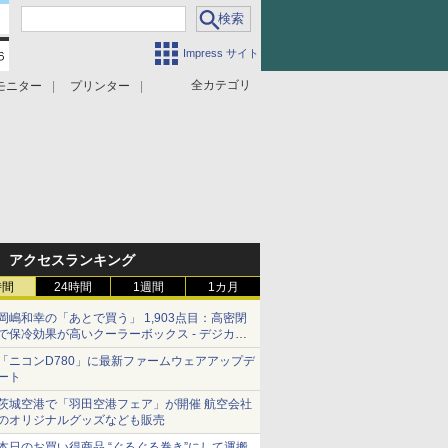
Impress サイト
全カテゴリ
モニター
プリンター
アクセスランキング
時間
24時間
1週間
1カ月
岡嶋和幸の「あとで買う」 1,903点目：高密閉
で保冷効果が高いクーラーボックス - デジカメ
Watch
「ニコンD780」に最新ファームウェアアップデ
ート
茨城空港で「羽田空港フェア」が開催 航空会社
のオリジナルグッズなども販売
本日のお買い得商品 “ぐるぐる巻き”にして運搬