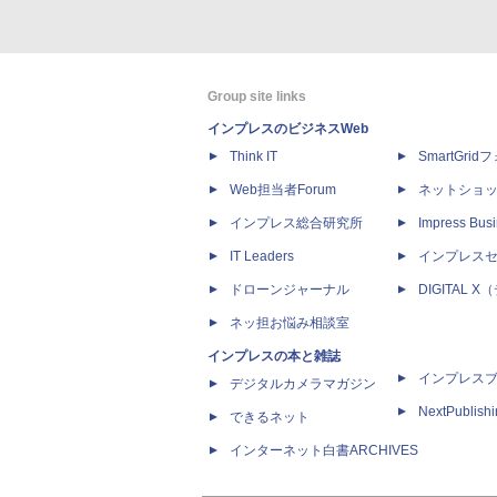
Group site links
インプレスのビジネスWeb
Think IT
SmartGri
Web担当者Forum
ネットショ
インプレス総合研究所
Impress Busi
IT Leaders
インプレス
ドローンジャーナル
DIGITAL
ネッ担お悩み相談室
インプレスの本と雑誌
インプレス
デジタルカメラマガジン
NextPublish
できるネット
インターネット白書ARCHIVES