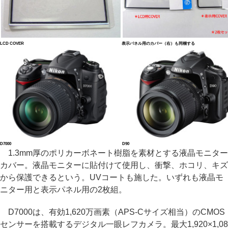
LCD COVER
表示パネル用のカバー（右）も同梱する
D7000
D90
1.3mm厚のポリカーボネート樹脂を素材とする液晶モニター
カバー。液晶モニターに貼付けて使用し、衝撃、ホコリ、キズ
から保護できるという。UVコートも施した。いずれも液晶モ
ニター用と表示パネル用の2枚組。
D7000は、有効1,620万画素（APS-Cサイズ相当）のCMOS
センサーを搭載するデジタル一眼レフカメラ。最大1,920×1,08