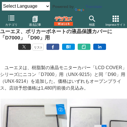
Powered by
Translate
デジカメ Watch
カメラ
一眼レフカメラ
ニコン
カテゴリ
過去記事
検索
Impressサイト
ユーエヌ、ポリカーボネートの液晶保護カバーに
「D7000」「D90」用
リスト
ユーエヌは、樹脂製の液晶モニターカバー「LCD COVER」
シリーズにニコン「D7000」用（UNX-9215）と同「D90」用
（UNX-9214）を追加した。価格はいずれもオープンプライ
ス。店頭予想価格は1,480円前後の見込み。