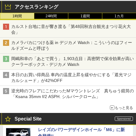
アクセスランキング
1時間
24時間
1週間
1カ月
カルスト台地に音が響き渡る「第48回秋吉台観光まつり花火大
会」
カメラバカにつける薬 in デジカメ Watch：こういうのはフィー
ルドズームと呼ぼう
岡嶋和幸の「あとで買う」 1,903点目：高密閉で保冷効果が高い
クーラーボックス - デジカメ Watch
本日のお買い得商品 車内の温度上昇を緩やかにする「遮光マジ
カルシェード」が42%OFF
逆光時のフレアにこだわったMマウントレンズ 真ちゅう鏡筒の
「Ksana 35mm f/2 ASPH. シルバークローム」
もっと見る
Special Site
レイズのパワーデザインホイール「M6」に新