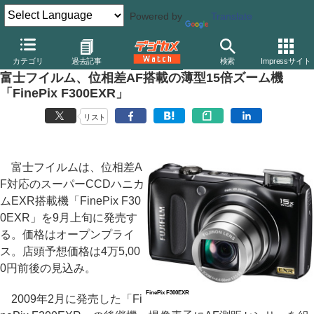
Powered by
Translate
デジカメ Watch
カメラ
レンズ一体型（コンパクト）カメラ
富
カテゴリ
過去記事
検索
Impressサイト
富士フイルム、位相差AF搭載の薄型15倍ズーム機
「FinePix F300EXR」
リスト
富士フイルムは、位相差A
F対応のスーパーCCDハニカ
ムEXR搭載機「FinePix F30
0EXR」を9月上旬に発売す
る。価格はオープンプライ
ス。店頭予想価格は4万5,00
0円前後の見込み。
FinePix F300EXR
2009年2月に発売した「Fi