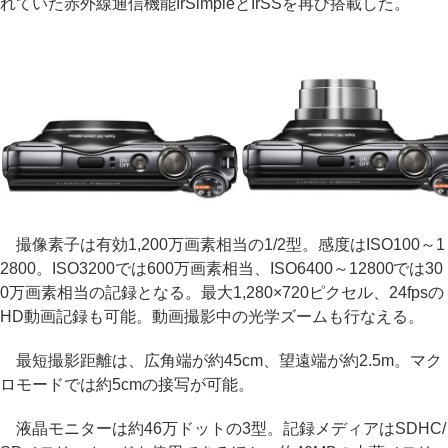
れていた赤外線通信機能IrSimpleとIrSSを再び搭載した。
撮像素子は有効1,200万画素相当の1/2型。感度はISO100～1
2800。ISO3200では600万画素相当、ISO6400～12800では30
0万画素相当の記録となる。最大1,280×720ピクセル、24fpsの
HD動画記録も可能。動画撮影中の光学ズームも行なえる。
最短撮影距離は、広角端が約45cm、望遠端が約2.5m。マク
ロモードでは約5cmの接写が可能。
液晶モニターは約46万ドットの3型。記録メディアはSDHC/