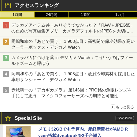
アクセスランキング
1時間
24時間
1週間
1カ月
デジカメアイテム丼：ありそうでなかった？「RAW＋JPEG派」
のための写真編集アプリ カメラデフォルトのJPEGを大切にす
る「Filmator」
岡嶋和幸の「あとで買う」 1,903点目：高密閉で保冷効果が高い
クーラーボックス - デジカメ Watch
カメラバカにつける薬 in デジカメ Watch：こういうのはフィー
ルドズームと呼ぼう
岡嶋和幸の「あとで買う」 1,905点目：放射冷却素材を採用した
車用サンシェード - デジカメ Watch
赤城耕一の「アカギカメラ」 第146回：PRO銘の魚眼レンズを
手にして思う、マイクロフォーサーズへの期待と可能性
もっと見る
Special Site
メモリ32GBでも予算内。産経新聞社がAMD R
yzen搭載dynabookを2千台導入