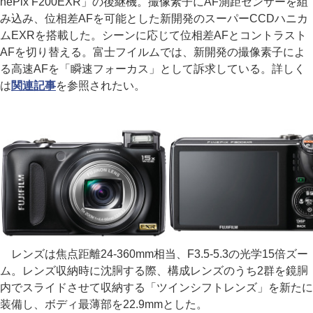
nePix F200EXR」の後継機。撮像素子にAF測距センサーを組
み込み、位相差AFを可能とした新開発のスーパーCCDハニカ
ムEXRを搭載した。シーンに応じて位相差AFとコントラスト
AFを切り替える。富士フイルムでは、新開発の撮像素子によ
る高速AFを「瞬速フォーカス」として訴求している。詳しく
は
関連記事
を参照されたい。
レンズは焦点距離24-360mm相当、F3.5-5.3の光学15倍ズー
ム。レンズ収納時に沈胴する際、構成レンズのうち2群を鏡胴
内でスライドさせて収納する「ツインシフトレンズ」を新たに
装備し、ボディ最薄部を22.9mmとした。