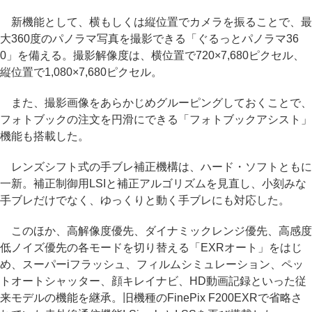
新機能として、横もしくは縦位置でカメラを振ることで、最
大360度のパノラマ写真を撮影できる「ぐるっとパノラマ36
0」を備える。撮影解像度は、横位置で720×7,680ピクセル、
縦位置で1,080×7,680ピクセル。
また、撮影画像をあらかじめグルーピングしておくことで、
フォトブックの注文を円滑にできる「フォトブックアシスト」
機能も搭載した。
レンズシフト式の手ブレ補正機構は、ハード・ソフトともに
一新。補正制御用LSIと補正アルゴリズムを見直し、小刻みな
手ブレだけでなく、ゆっくりと動く手ブレにも対応した。
このほか、高解像度優先、ダイナミックレンジ優先、高感度
低ノイズ優先の各モードを切り替える「EXRオート」をはじ
め、スーパーiフラッシュ、フィルムシミュレーション、ペッ
トオートシャッター、顔キレイナビ、HD動画記録といった従
来モデルの機能を継承。旧機種のFinePix F200EXRで省略さ