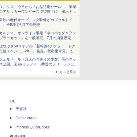
ユニクロ、今日から「お盆特別セール」。涼感
シアサッカーワンピース待望値下げ、撥水ギア
ショーツは1990円に
東映の歴代オープニング映像がカプセルトイ
に。全5種で8月下旬発売
カルディ、オンライン限定「ネコバッグ＆タン
ブラーセット」を一般販売。7月の抽選販売の
当選無効分
はやぶさ50％オフの「新幹線eチケット（トク
だ値スペシャル28）」発売。秋冬乗車分、えき
ねっと限定
フェルメール《真珠の耳飾りの少女》展のグッ
ズ公開。図録/ミッフィー/葬送のフリーレンほ
か、注目ブランドコラボが実現
もっと見る
ICE
天海社
ス
Comic curea
impress QuickBooks
PUBFUN