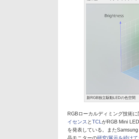
新RGB独立駆動LEDの色空間
RGBローカルディミング技術に関
イセンス
と
TCL
がRGB Mini
を発表している。またSamsung
晶モニターの
研究/展示を続けて