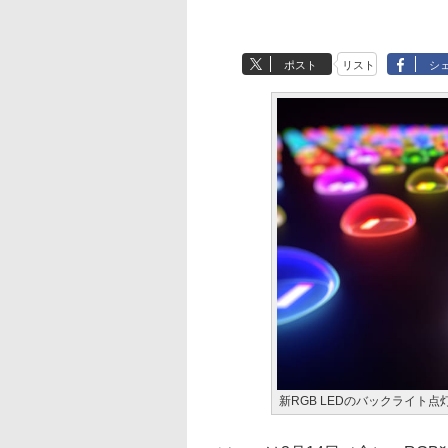
ポスト
リスト
シ
新RGB LEDのバックライト点