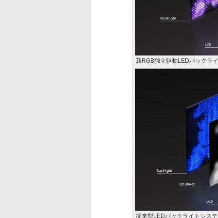
新RGB独立駆動LEDバックラ
従来型LEDバックライトシス