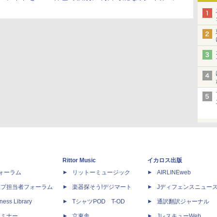
Rittor Music
イカロス出版
dフォーラム
リットーミュージック
AIRLINEweb
ップ担当者フォーラム
楽器探そう!デジマート
Jディフェンスニュー
ness Library
TシャツPOD T-OD
通訳翻訳ジャーナル
セミナー
立東舎
JレスキューWeb