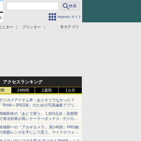
Impress サイト
全カテゴリ
モニター
プリンター
アクセスランキング
時間
24時間
1週間
1カ月
デジカメアイテム丼：ありそうでなかった？
「RAW＋JPEG派」のための写真編集アプリ
カメラデフォルトのJPEGを大切にする
岡嶋和幸の「あとで買う」 1,903点目：高密閉
「Filmator」
で保冷効果が高いクーラーボックス - デジカメ
Watch
赤城耕一の「アカギカメラ」 第146回：PRO銘
の魚眼レンズを手にして思う、マイクロフォー
サーズへの期待と可能性
カメラバカにつける薬 in デジカメ Watch：こう