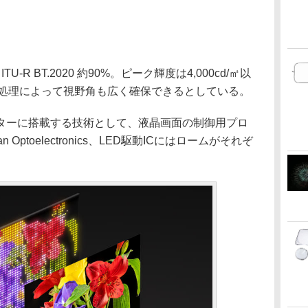
TU-R BT.2020 約90%。ピーク輝度は4,000cd/㎡以
信号処理によって視野角も広く確保できるとしている。
ターに搭載する技術として、液晶画面の制御用プロ
n Optoelectronics、LED駆動ICにはロームがそれぞ