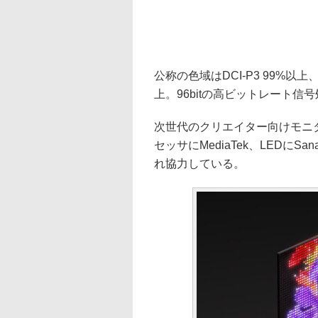
公称の色域はDCI-P3 99%以上、I
上。96bitの高ビットレート
次世代のクリエイター向けモニ
セッサにMediaTek、LEDにSana
れ協力している。