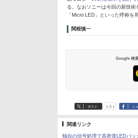
る。なおソニーは今回の新技術を発
「Micro LED」といった呼称
関根慎一
Google
ポスト
リスト
シ
関連リンク
独自の信号処理で高密度LEDバッ