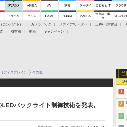
（コンパクト）
カメラバッグ
メディア/リーダー
三脚/一脚/雲台
道
航空機
動画
キャンペーン
（ディスプレイ）
その他
1
のLEDバックライト制御技術を発表。