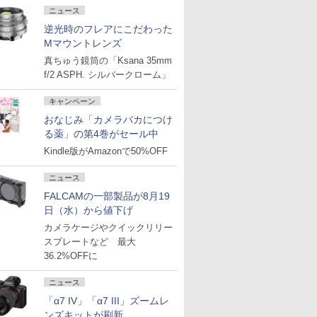
ニュース
逆光時のフレアにこだわった
Mマウントレンズ
真ちゅう鏡筒の「Ksana 35mm
f/2 ASPH. シルバークローム」
キャンペーン
おなじみ「カメラバカにつけ
る薬」の第4巻がセール中
Kindle版がAmazonで50%OFF
ニュース
FALCAMの一部製品が8月19
日（水）から値下げ
カメラケージやクイックリリー
スプレートなど 最大
36.2%OFFに
ニュース
「α7 IV」「α7 III」ズームレ
ンズキットが刷新