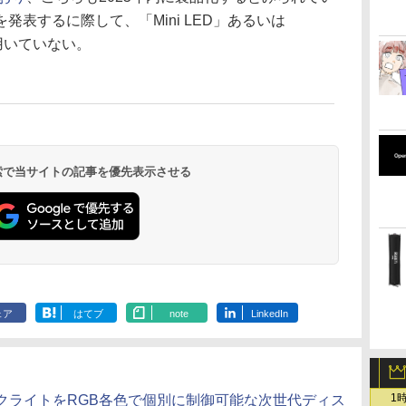
表するに際して、「Mini LED」あるいは
を用いていない。
 検索で当サイトの記事を優先表示させる
ェア
はてブ
note
LinkedIn
1
クライトをRGB各色で個別に制御可能な次世代ディス