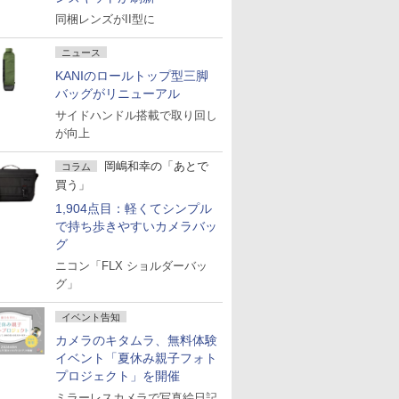
同梱レンズがII型に
ニュース
KANIのロールトップ型三脚
バッグがリニューアル
サイドハンドル搭載で取り回し
が向上
岡嶋和幸の「あとで
コラム
買う」
1,904点目：軽くてシンプル
で持ち歩きやすいカメラバッ
グ
ニコン「FLX ショルダーバッ
グ」
イベント告知
カメラのキタムラ、無料体験
イベント「夏休み親子フォト
プロジェクト」を開催
ミラーレスカメラで写真絵日記