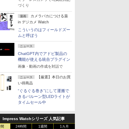
づくり
カメラバカにつける薬
漫画
in デジカメ Watch
こういうのはフィールドズー
ムと呼ぼう
ニュース
ChatGPT内でアドビ製品の
機能が使える統合プラグイン
画像・動画の作成を対話で
【厳選】本日のお買
ニュース
い得商品
“ぐるぐる巻き”にして運搬で
きるバルーン型LEDライトが
タイムセール中
Impress Watchシリーズ 人気記事
時間
24時間
1週間
1カ月