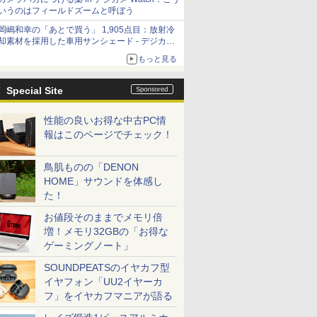
いうのはフィールドズームと呼ぼう
岡嶋和幸の「あとで買う」 1,905点目：放射冷
却素材を採用した車用サンシェード - デジカメ
Watch
もっと見る
Special Site
性能の良いお得な中古PC情
報はこのページでチェック！
鳥肌ものの「DENON
HOME」サウンドを体感し
た！
お値段そのままでメモリ倍
増！メモリ32GBの「お得な
ゲーミングノート」
SOUNDPEATSのイヤカフ型
イヤフォン「UU2イヤーカ
フ」をイヤカフマニアが語る