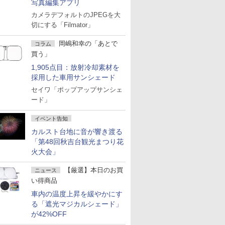
写真編集アプリ
カメラデフォルトのJPEGを大
切にする「Filmator」
岡嶋和幸の「あとで
コラム
買う」
1,905点目：放射冷却素材を
採用した車用サンシェード
セイワ「ポップアップサンシェ
ード」
イベント告知
カルスト台地に音が響き渡る
「第48回秋吉台観光まつり花
火大会」
【厳選】本日のお買
ニュース
い得商品
車内の温度上昇を緩やかにす
る「遮光マジカルシェード」
が42%OFF