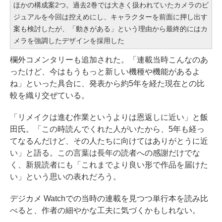
ほかの構成案2つ。過去2巻では大きく扱われていたカメラのビ
ジュアルを今回は控えめにし、キャラクターを前面に押し出す
案も検討したが、「動きがある」という理由から最終的にはカ
メラを強調したデザインを採用した
欄外コメンタリーも追加された。「連載当時こんなのあ
ったけど、今はもうもっと新しい機種や機能があるよ
ね」といった具合に、発表から約5年を経た現在との比
較を織り交ぜている。
「リメイクは進む作業というよりは恩返しに近い」と飯
田氏。「この時読んでくれた人がいたから、5年も経っ
てなるんだけど、その人たちに向けてはありがとうに近
い」と語る。この言葉は長年の読者への感謝だけでな
く、新規読者にも「これまでより良い形で作品を届けた
い」という思いの表れだろう。
デジカメ Watchでの当時の連載を見つつ単行本を読み比
べると、作者の細やかな工夫に気づくかもしれない。