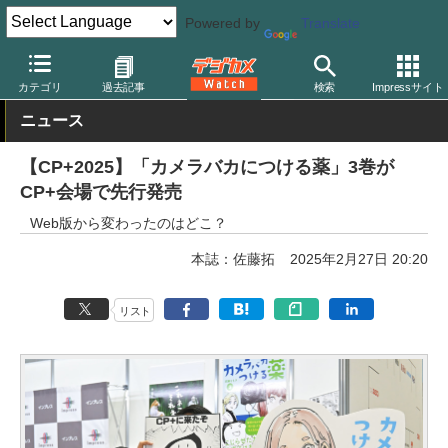
Powered by
Translate
デジカメ Watch
イベント
CP+
2025
カテゴリ
過去記事
検索
Impressサイト
ニュース
【CP+2025】「カメラバカにつける薬」3巻が
CP+会場で先行発売
Web版から変わったのはどこ？
本誌：佐藤拓
2025年2月27日 20:20
リスト