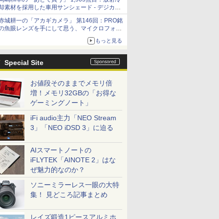
却素材を採用した車用サンシェード - デジカメ
Watch
赤城耕一の「アカギカメラ」 第146回：PRO銘
の魚眼レンズを手にして思う、マイクロフォー
サーズへの期待と可能性
もっと見る
Special Site
お値段そのままでメモリ倍
増！メモリ32GBの「お得な
ゲーミングノート」
iFi audio主力「NEO Stream
3」「NEO iDSD 3」に迫る
AIスマートノートの
iFLYTEK「AINOTE 2」はな
ぜ魅力的なのか？
ソニーミラーレス一眼の大特
集！ 見どころ記事まとめ
レイズ鍛造1ピースアルミホ