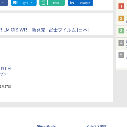
ェア
はてブ
note
LinkedIn
 LM OIS WR」新発売 | 富士フイルム [日本]
 R LM
ップデ
年1月27日
Rittor Music
イカロス出版