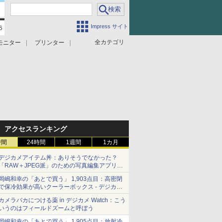
Impress サイト
全カテゴリ
モニター
プリンター
アクセスランキング
時間
24時間
1週間
1カ月
デジカメアイテム丼：ありそうでなかった？
「RAW＋JPEG派」のための写真編集アプリ
カメラデフォルトのJPEGを大切にする
岡嶋和幸の「あとで買う」 1,903点目：高密閉
「Filmator」
で保冷効果が高いクーラーボックス - デジカメ
Watch
カメラバカにつける薬 in デジカメ Watch：こう
いうのはフィールドズームと呼ぼう
岡嶋和幸の「あとで買う」 1,905点目：放射冷