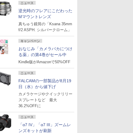
ニュース
逆光時のフレアにこだわった
Mマウントレンズ
真ちゅう鏡筒の「Ksana 35mm
f/2 ASPH. シルバークローム」
キャンペーン
おなじみ「カメラバカにつけ
る薬」の第4巻がセール中
Kindle版がAmazonで50%OFF
ニュース
FALCAMの一部製品が8月19
日（水）から値下げ
カメラケージやクイックリリー
スプレートなど 最大
36.2%OFFに
ニュース
「α7 IV」「α7 III」ズームレ
ンズキットが刷新