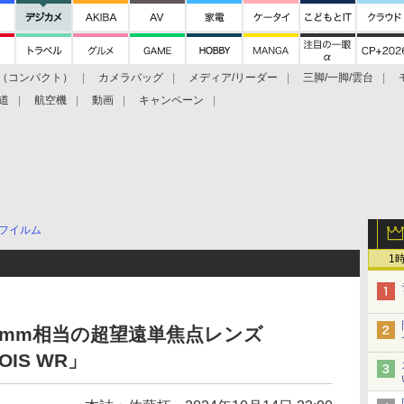
（コンパクト）
カメラバッグ
メディア/リーダー
三脚/一脚/雲台
道
航空機
動画
キャンペーン
フイルム
1
2mm相当の超望遠単焦点レンズ
 OIS WR」