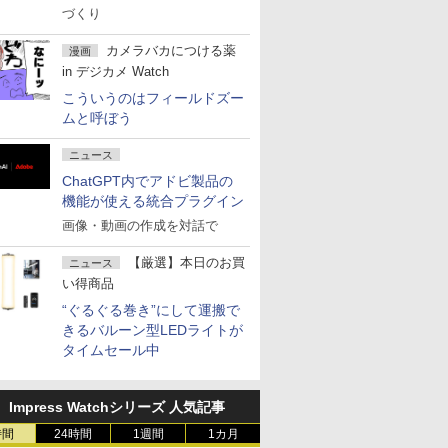
づくり
カメラバカにつける薬
漫画
in デジカメ Watch
こういうのはフィールドズー
ムと呼ぼう
ニュース
ChatGPT内でアドビ製品の
機能が使える統合プラグイン
画像・動画の作成を対話で
【厳選】本日のお買
ニュース
い得商品
“ぐるぐる巻き”にして運搬で
きるバルーン型LEDライトが
タイムセール中
Impress Watchシリーズ 人気記事
時間
24時間
1週間
1カ月