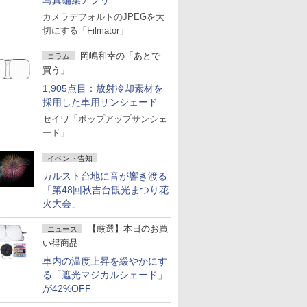
写真編集アプリ
カメラデフォルトのJPEGを大
切にする「Filmator」
岡嶋和幸の「あとで
コラム
買う」
1,905点目：放射冷却素材を
採用した車用サンシェード
セイワ「ポップアップサンシェ
ード」
イベント告知
カルスト台地に音が響き渡る
「第48回秋吉台観光まつり花
火大会」
【厳選】本日のお買
ニュース
い得商品
車内の温度上昇を緩やかにす
る「遮光マジカルシェード」
が42%OFF