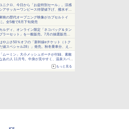
ユニクロ、今日から「お盆特別セール」。涼感
シアサッカーワンピース待望値下げ、撥水ギア
ショーツは1990円に
東映の歴代オープニング映像がカプセルトイ
に。全5種で8月下旬発売
カルディ、オンライン限定「ネコバッグ＆タン
ブラーセット」を一般販売。7月の抽選販売の
当選無効分
はやぶさ50％オフの「新幹線eチケット（トク
だ値スペシャル28）」発売。秋冬乗車分、えき
ねっと限定
「ムーミン」大小メッシュポーチが付録、素敵
なあの人 11月号。中身が見やすく、温泉スパに
も使える
もっと見る
ICE