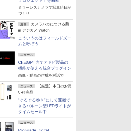
プロジェクト」を開催
ミラーレスカメラで写真絵日記
づくり
カメラバカにつける薬
漫画
in デジカメ Watch
こういうのはフィールドズー
ムと呼ぼう
ニュース
ChatGPT内でアドビ製品の
機能が使える統合プラグイン
画像・動画の作成を対話で
【厳選】本日のお買
ニュース
い得商品
“ぐるぐる巻き”にして運搬で
きるバルーン型LEDライトが
タイムセール中
ニュース
ProGrade Digital、