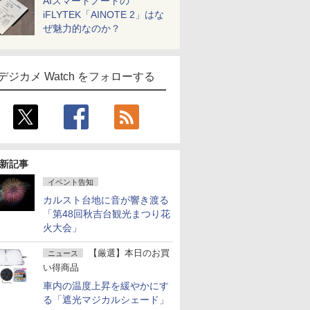
AIスマートノートの
iFLYTEK「AINOTE 2」はな
ぜ魅力的なのか？
デジカメ Watch をフォローする
新記事
イベント告知
カルスト台地に音が響き渡る
「第48回秋吉台観光まつり花
火大会」
【厳選】本日のお買
ニュース
い得商品
車内の温度上昇を緩やかにす
る「遮光マジカルシェード」