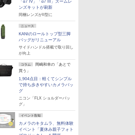
「α7 IV」「α7 III」ズームレ
ンズキットが刷新
同梱レンズがII型に
ニュース
KANIのロールトップ型三脚
バッグがリニューアル
サイドハンドル搭載で取り回し
が向上
岡嶋和幸の「あとで
コラム
買う」
1,904点目：軽くてシンプル
で持ち歩きやすいカメラバッ
グ
ニコン「FLX ショルダーバッ
グ」
イベント告知
カメラのキタムラ、無料体験
イベント「夏休み親子フォト