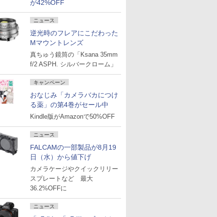
が42%OFF
ニュース
逆光時のフレアにこだわった
Mマウントレンズ
真ちゅう鏡筒の「Ksana 35mm
f/2 ASPH. シルバークローム」
キャンペーン
おなじみ「カメラバカにつけ
る薬」の第4巻がセール中
Kindle版がAmazonで50%OFF
ニュース
FALCAMの一部製品が8月19
日（水）から値下げ
カメラケージやクイックリリー
スプレートなど 最大
36.2%OFFに
ニュース