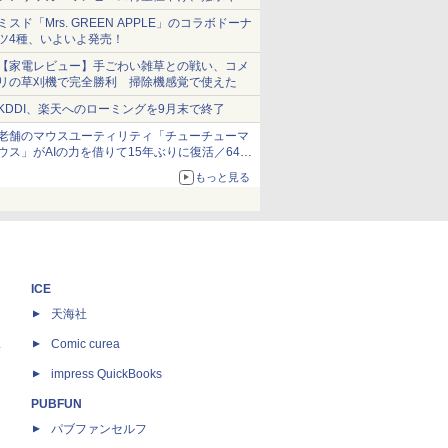
ショーツは1990円に
ミスド「Mrs. GREEN APPLE」のコラボドーナ
ツ4種、いよいよ発売！
【家電レビュー】手ごわい雑草との戦い、コメ
リの草刈機で完全勝利 掃除機感覚で使えた
KDDI、楽天へのローミングを9月末で終了
老舗のマウスユーティリティ「チューチューマ
ウス」がAIの力を借りて15年ぶりに復活／64bit
化、Windows 10/11、「Chrome」も走り回
もっと見る
る。復活記念で2026年末まで500円
ICE
天海社
ス
Comic curea
impress QuickBooks
PUBFUN
パブファンセルフ