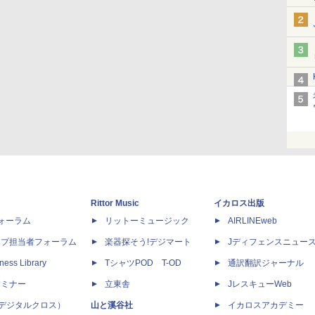
Rittor Music
イカロス出版
dフォーラム
リットーミュージック
AIRLINEweb
ップ担当者フォーラム
楽器探そう!デジマート
Jディフェンスニュー
ness Library
TシャツPOD T-OD
通訳翻訳ジャーナル
セミナー
立東舎
JレスキューWeb
 X（デジタルクロス）
山と溪谷社
イカロスアカデミー