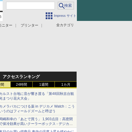
Impress サイト
全カテゴリ
モニター
プリンター
アクセスランキング
時間
24時間
1週間
1カ月
カルスト台地に音が響き渡る「第48回秋吉台観
光まつり花火大会」
カメラバカにつける薬 in デジカメ Watch：こう
いうのはフィールドズームと呼ぼう
岡嶋和幸の「あとで買う」 1,903点目：高密閉
で保冷効果が高いクーラーボックス - デジカメ
Watch
本日のお買い得商品 車内の温度上昇を緩やかに