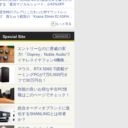
する「遮光マジカルシェード」が42%OFF
逆光時のフレアにこだわったMマウントレン
ズ 真ちゅう鏡筒の「Ksana 35mm f/2 ASPH.
シルバークローム」
もっと見る
Special Site
エントリーなのに脅威の実
力!「Osprey」Noble Audioワ
イヤレスイヤフォン4機種を
一気に聴く
マウス、RTX 5060 Ti搭載ゲ
ーミングPCが7万5,000円オ
フで30万円台！
性能の良いお得な中古PC情
報はこのページでチェック！
総合オーディオブランドに進
化するSHANLINGとは何者
か？