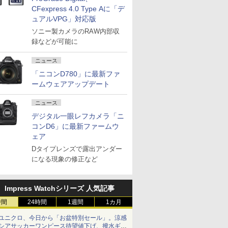
CFexpress 4.0 Type Aに「デ
ュアルVPG」対応版
ソニー製カメラのRAW内部収
録などが可能に
ニュース
「ニコンD780」に最新ファ
ームウェアアップデート
ニュース
デジタル一眼レフカメラ「ニ
コンD6」に最新ファームウ
ェア
Dタイプレンズで露出アンダー
になる現象の修正など
Impress Watchシリーズ 人気記事
時間
24時間
1週間
1カ月
ユニクロ、今日から「お盆特別セール」。涼感
シアサッカーワンピース待望値下げ、撥水ギア