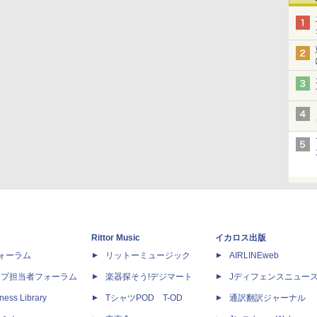
Rittor Music
イカロス出版
dフォーラム
リットーミュージック
AIRLINEweb
ップ担当者フォーラム
楽器探そう!デジマート
Jディフェンスニュー
ness Library
TシャツPOD T-OD
通訳翻訳ジャーナル