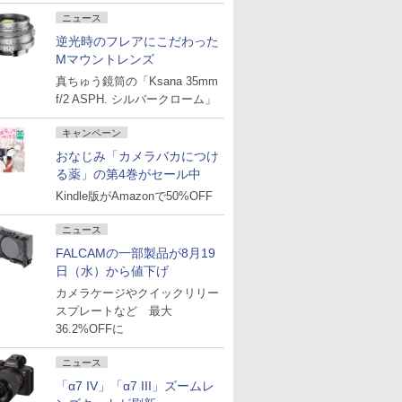
ニュース
逆光時のフレアにこだわった
Mマウントレンズ
真ちゅう鏡筒の「Ksana 35mm
f/2 ASPH. シルバークローム」
キャンペーン
おなじみ「カメラバカにつけ
る薬」の第4巻がセール中
Kindle版がAmazonで50%OFF
ニュース
FALCAMの一部製品が8月19
日（水）から値下げ
カメラケージやクイックリリー
スプレートなど 最大
36.2%OFFに
ニュース
「α7 IV」「α7 III」ズームレ