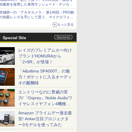
却素材を採用した車用サンシェード - デジカメ
Watch
赤城耕一の「アカギカメラ」 第146回：PRO銘
の魚眼レンズを手にして思う、マイクロフォー
サーズへの期待と可能性
もっと見る
Special Site
レイズのプレミアムカー向け
ブランドHOMURAから
「2×9R」が登場！
「A&ultima SP4000T」の魅
力！ポケットに入るオーディ
オの醍醐味
エントリーなのに脅威の実
力!「Osprey」Noble Audioワ
イヤレスイヤフォン4機種を
一気に聴く
Amazon プライムデー過去最
安! Anker注目プロジェクタ
ー3モデルを使ってみた