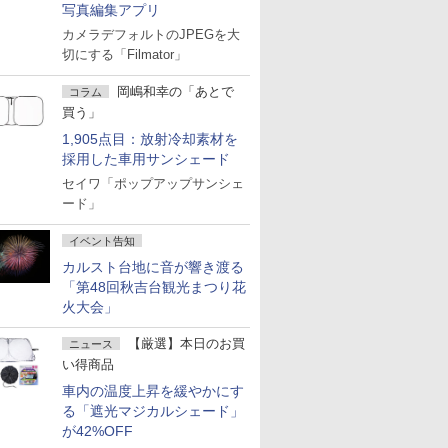
写真編集アプリ
カメラデフォルトのJPEGを大
切にする「Filmator」
岡嶋和幸の「あとで
コラム
買う」
1,905点目：放射冷却素材を
採用した車用サンシェード
セイワ「ポップアップサンシェ
ード」
イベント告知
カルスト台地に音が響き渡る
「第48回秋吉台観光まつり花
火大会」
【厳選】本日のお買
ニュース
い得商品
車内の温度上昇を緩やかにす
る「遮光マジカルシェード」
が42%OFF