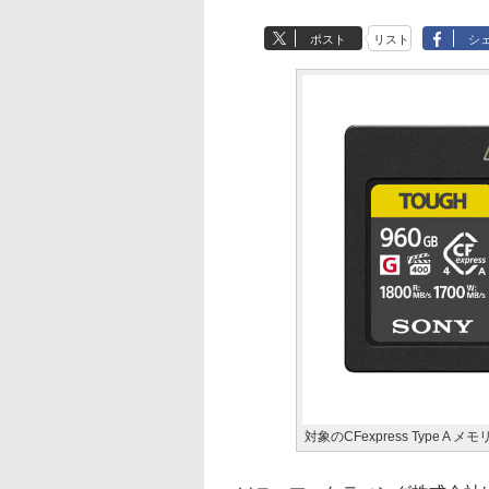
ポスト
リスト
シ
対象のCFexpress Type A