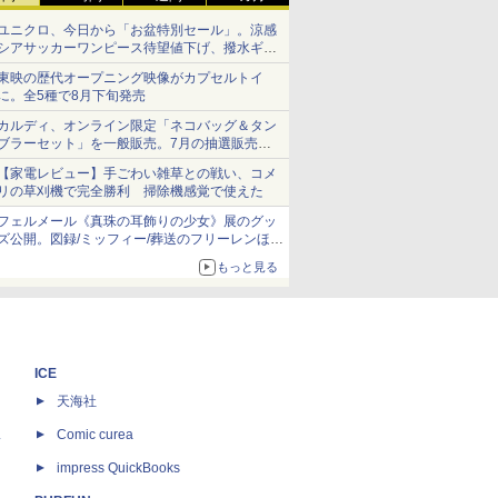
ユニクロ、今日から「お盆特別セール」。涼感
シアサッカーワンピース待望値下げ、撥水ギア
ショーツは1990円に
東映の歴代オープニング映像がカプセルトイ
に。全5種で8月下旬発売
カルディ、オンライン限定「ネコバッグ＆タン
ブラーセット」を一般販売。7月の抽選販売の
当選無効分
【家電レビュー】手ごわい雑草との戦い、コメ
リの草刈機で完全勝利 掃除機感覚で使えた
フェルメール《真珠の耳飾りの少女》展のグッ
ズ公開。図録/ミッフィー/葬送のフリーレンほ
か、注目ブランドコラボが実現
もっと見る
ICE
天海社
ス
Comic curea
impress QuickBooks