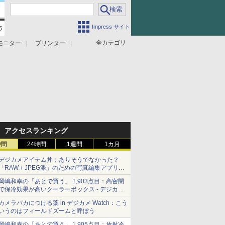
Impress サイト
全カテゴリ
モニター
プリンター
アクセスランキング
時間
24時間
1週間
1カ月
デジカメアイテム丼：ありそうでなかった？
「RAW＋JPEG派」のための写真編集アプリ
カメラデフォルトのJPEGを大切にする
岡嶋和幸の「あとで買う」 1,903点目：高密閉
「Filmator」
で保冷効果が高いクーラーボックス - デジカメ
Watch
カメラバカにつける薬 in デジカメ Watch：こう
いうのはフィールドズームと呼ぼう
岡嶋和幸の「あとで買う」 1,905点目：放射冷