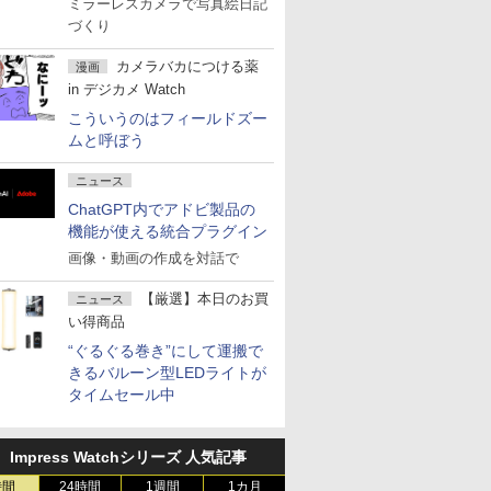
ミラーレスカメラで写真絵日記
づくり
カメラバカにつける薬
漫画
in デジカメ Watch
こういうのはフィールドズー
ムと呼ぼう
ニュース
ChatGPT内でアドビ製品の
機能が使える統合プラグイン
画像・動画の作成を対話で
【厳選】本日のお買
ニュース
い得商品
“ぐるぐる巻き”にして運搬で
きるバルーン型LEDライトが
タイムセール中
Impress Watchシリーズ 人気記事
時間
24時間
1週間
1カ月