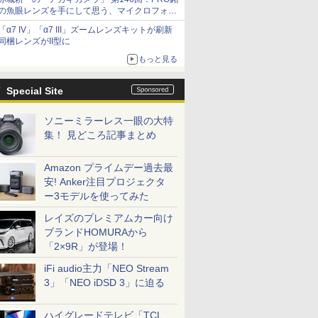
の魚眼レンズを手にして思う、マイクロフォー
サーズへの期待と可能性
「α7 IV」「α7 III」ズームレンズキットが刷新
同梱レンズがII型に
もっと見る
Special Site
ソニーミラーレス一眼の大特
集！ 見どころ記事まとめ
Amazon プライムデー過去最
安! Anker注目プロジェクタ
ー3モデルを使ってみた
レイズのプレミアムカー向け
ブランドHOMURAから
「2×9R」が登場！
iFi audio主力「NEO Stream
3」「NEO iDSD 3」に迫る
ハイグレードテレビ「TCL