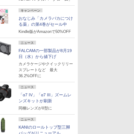
キャンペーン
おなじみ「カメラバカにつけ
る薬」の第4巻がセール中
Kindle版がAmazonで50%OFF
ニュース
FALCAMの一部製品が8月19
日（水）から値下げ
カメラケージやクイックリリー
スプレートなど 最大
36.2%OFFに
ニュース
「α7 IV」「α7 III」ズームレ
ンズキットが刷新
同梱レンズがII型に
ニュース
KANIのロールトップ型三脚
バッグがリニューアル