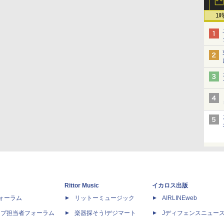
1
Rittor Music
イカロス出版
dフォーラム
リットーミュージック
AIRLINEweb
ップ担当者フォーラム
楽器探そう!デジマート
Jディフェンスニュー