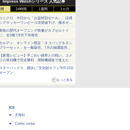
Impress Watchシリーズ 人気記事
時間
24時間
1週間
1カ月
ユニクロ、今日から「お盆特別セール」。涼感
シアサッカーワンピース待望値下げ、撥水ギア
ショーツは1990円に
東映の歴代オープニング映像がカプセルトイ
に。全5種で8月下旬発売
カルディ、オンライン限定「ネコバッグ＆タン
ブラーセット」を一般販売。7月の抽選販売の
当選無効分
【家電レビュー】手ごわい雑草との戦い、コメ
リの草刈機で完全勝利 掃除機感覚で使えた
スターバックス、横浜に“文化財カフェ”8月10日
オープン
もっと見る
ICE
天海社
ス
Comic curea