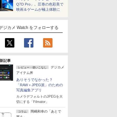
Q7D Pro」。圧巻の色彩美で
映画＆ゲームが極上体験に
デジカメ Watch をフォローする
新記事
デジカメ
レビュー・使いこなし
アイテム丼
ありそうでなかった？
「RAW＋JPEG派」のための
写真編集アプリ
カメラデフォルトのJPEGを大
切にする「Filmator」
岡嶋和幸の「あとで
コラム
買う」