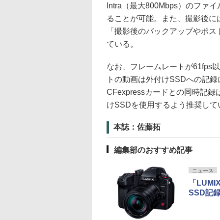
Intra（最大800Mbps）の
ることが可能。また、撮影後には
「撮影後のバックアップやポス
ている。
なお、フレームレートが61fp
トの動画は外付けSSDへの記録
CFexpressカードとの同時
けSSDを使用するよう推奨して
本誌：佐藤拓
編集部のおすすめ記事
ニュース
「LUMI
SSD記