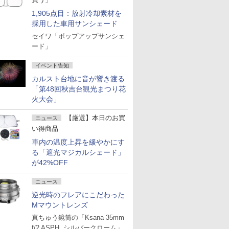
1,905点目：放射冷却素材を
採用した車用サンシェード
セイワ「ポップアップサンシェ
ード」
イベント告知
カルスト台地に音が響き渡る
「第48回秋吉台観光まつり花
火大会」
【厳選】本日のお買
ニュース
い得商品
車内の温度上昇を緩やかにす
る「遮光マジカルシェード」
が42%OFF
ニュース
逆光時のフレアにこだわった
Mマウントレンズ
真ちゅう鏡筒の「Ksana 35mm
f/2 ASPH. シルバークローム」