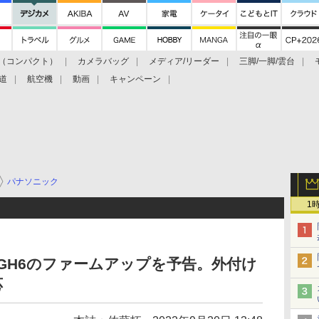
（コンパクト）
カメラバッグ
メディア/リーダー
三脚/一脚/雲台
道
航空機
動画
キャンペーン
パナソニック
1
 GH6のファームアップを予告。外付け
応