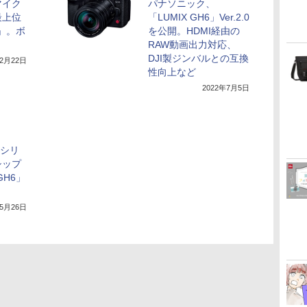
マイク
パナソニック、
最上位
「LUMIX GH6」Ver.2.0
6」。ボ
を公開。HDMI経由の
RAW動画出力対応、
DJI製ジンバルとの互換
年2月22日
性向上など
2022年7月5日
Gシリ
シップ
GH6」
年5月26日