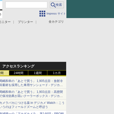
Impress サイト
全カテゴリ
モニター
プリンター
アクセスランキング
時間
24時間
1週間
1カ月
岡嶋和幸の「あとで買う」 1,905点目：放射冷
却素材を採用した車用サンシェード - デジカメ
Watch
岡嶋和幸の「あとで買う」 1,903点目：高密閉
で保冷効果が高いクーラーボックス - デジカメ
Watch
カメラバカにつける薬 in デジカメ Watch：こう
いうのはフィールドズームと呼ぼう
赤城耕一の「アカギカメラ」 第146回：PRO銘