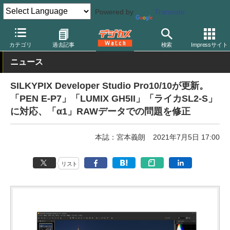
Powered by
Translate
デジカメ Watch
PC/モバイル関連
アプリ/ソフトウェア
シルキ
カテゴリ
過去記事
検索
Impressサイト
ニュース
SILKYPIX Developer Studio Pro10/10が更新。
「PEN E-P7」「LUMIX GH5II」「ライカSL2-S」
に対応、「α1」RAWデータでの問題を修正
本誌：宮本義朗
2021年7月5日 17:00
リスト