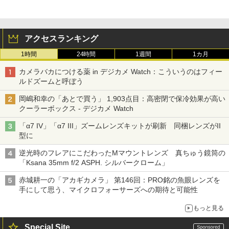
アクセスランキング
1時間
24時間
1週間
1カ月
カメラバカにつける薬 in デジカメ Watch：こういうのはフィー
ルドズームと呼ぼう
岡嶋和幸の「あとで買う」 1,903点目：高密閉で保冷効果が高い
クーラーボックス - デジカメ Watch
「α7 IV」「α7 III」ズームレンズキットが刷新 同梱レンズがII
型に
逆光時のフレアにこだわったMマウントレンズ 真ちゅう鏡筒の
「Ksana 35mm f/2 ASPH. シルバークローム」
赤城耕一の「アカギカメラ」 第146回：PRO銘の魚眼レンズを
手にして思う、マイクロフォーサーズへの期待と可能性
もっと見る
Special Site