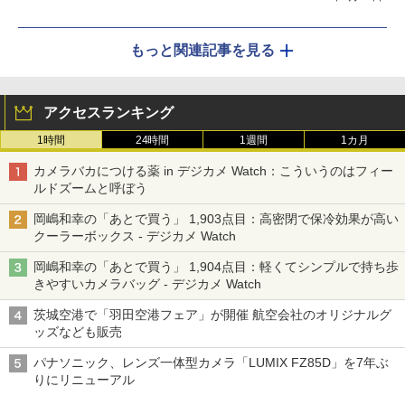
もっと関連記事を見る
アクセスランキング
1時間
24時間
1週間
1カ月
カメラバカにつける薬 in デジカメ Watch：こういうのはフィー
ルドズームと呼ぼう
岡嶋和幸の「あとで買う」 1,903点目：高密閉で保冷効果が高い
クーラーボックス - デジカメ Watch
岡嶋和幸の「あとで買う」 1,904点目：軽くてシンプルで持ち歩
きやすいカメラバッグ - デジカメ Watch
茨城空港で「羽田空港フェア」が開催 航空会社のオリジナルグ
ッズなども販売
パナソニック、レンズ一体型カメラ「LUMIX FZ85D」を7年ぶ
りにリニューアル