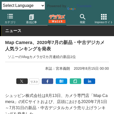
Powered by
Translate
デジカメ Watch
業界動向
市場
カテゴリ
過去記事
検索
Impressサイト
ニュース
Map Camera、2020年7月の新品・中古デジカメ
人気ランキングを発表
ソニーのVlogカメラが2カ月連続の新品1位
本誌：宮本義朗
2020年8月15日 00:00
リスト
シュッピン株式会社は8月13日、カメラ専門店「Map Ca
mera」のECサイトおよび、店頭における2020年7月1日
～7月31日の新品・中古デジタルカメラ売り上げランキ
ングを発表した。