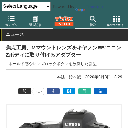
Powered by
Translate
デジカメ Watch
レンズ
マウントアダプター
その他
カテゴリ
過去記事
検索
Impressサイト
ニュース
焦点工房、MマウントレンズをキヤノンRF/ニコン
Zボディに取り付けるアダプター
ホールド感やレンズロックボタンを改良した新型
本誌：鈴木誠
2020年6月3日 15:29
リスト