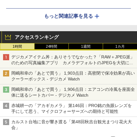
もっと関連記事を見る
アクセスランキング
1時間
24時間
1週間
1カ月
デジカメアイテム丼：ありそうでなかった？「RAW＋JPEG派」
のための写真編集アプリ カメラデフォルトのJPEGを大切にす
る「Filmator」
岡嶋和幸の「あとで買う」 1,903点目：高密閉で保冷効果が高い
クーラーボックス - デジカメ Watch
岡嶋和幸の「あとで買う」 1,906点目：エアコンの冷風を座面全
体に送るシートカバー - デジカメ Watch
赤城耕一の「アカギカメラ」 第146回：PRO銘の魚眼レンズを
手にして思う、マイクロフォーサーズへの期待と可能性
カルスト台地に音が響き渡る「第48回秋吉台観光まつり花火大
会」