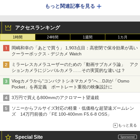
もっと関連記事を見る
アクセスランキング
1時間
24時間
1週間
1カ月
岡嶋和幸の「あとで買う」 1,903点目：高密閉で保冷効果が高い
クーラーボックス - デジカメ Watch
ミラーレスカメラユーザーのための「動画サブカメラ論」 アク
ションカメラにジンバルカメラ……その実質的な違いは？
Vlogカメラから“コンパクトシネマカメラ”へ…DJIが「Osmo
Pocket」を再定義 ポートレート重視の映像設計に
3万円で買える800mmのアクロマート望遠鏡
ソニーからフルサイズ対応の軽量・低価格な超望遠ズームレン
ズ 14万円前後の「FE 100-400mm F5.6-8 OSS」
もっと見る
Special Site