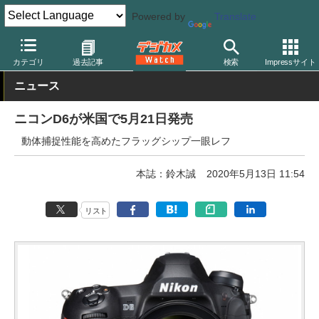
Powered by
Translate
デジカメ Watch
カメラ
一眼レフカメラ
ニコン
カテゴリ
過去記事
検索
Impressサイト
ニュース
ニコンD6が米国で5月21日発売
動体捕捉性能を高めたフラッグシップ一眼レフ
本誌：鈴木誠
2020年5月13日 11:54
リスト