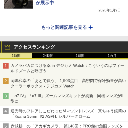
が展示中
2020年1月9日
もっと関連記事を見る
アクセスランキング
1時間
24時間
1週間
1カ月
カメラバカにつける薬 in デジカメ Watch：こういうのはフィー
ルドズームと呼ぼう
岡嶋和幸の「あとで買う」 1,903点目：高密閉で保冷効果が高い
クーラーボックス - デジカメ Watch
「α7 IV」「α7 III」ズームレンズキットが刷新 同梱レンズがII
型に
逆光時のフレアにこだわったMマウントレンズ 真ちゅう鏡筒の
「Ksana 35mm f/2 ASPH. シルバークローム」
赤城耕一の「アカギカメラ」 第146回：PRO銘の魚眼レンズを