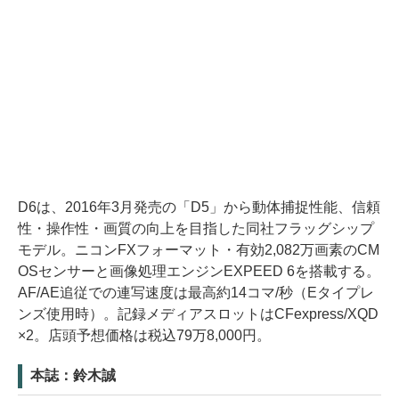
D6は、2016年3月発売の「D5」から動体捕捉性能、信頼
性・操作性・画質の向上を目指した同社フラッグシップ
モデル。ニコンFXフォーマット・有効2,082万画素のCM
OSセンサーと画像処理エンジンEXPEED 6を搭載する。
AF/AE追従での連写速度は最高約14コマ/秒（Eタイプレ
ンズ使用時）。記録メディアスロットはCFexpress/XQD
×2。店頭予想価格は税込79万8,000円。
本誌：鈴木誠