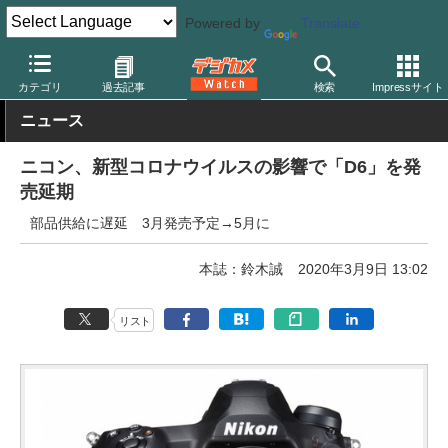
Powered by
Translate
デジカメ Watch
カメラ
一眼レフカメラ
ニコン
カテゴリ
過去記事
検索
Impressサイト
ニュース
ニコン、新型コロナウイルスの影響で「D6」を発
売延期
部品供給に遅延 3月発売予定→5月に
本誌：鈴木誠
2020年3月9日 13:02
リスト