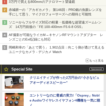
3万円で買える800mmのアクロマート望遠鏡
赤城耕一の「アカギカメラ」 第146回：PRO銘の魚眼レンズを
手にして思う、マイクロフォーサーズへの期待と可能性
ソニーからフルサイズ対応の軽量・低価格な超望遠ズームレン
ズ 14万円前後の「FE 100-400mm F5.6-8 OSS」
AF撮影が可能なライカM→キヤノンRFマウントアダプター レ
ンズごとのExif記録にも対応
岡嶋和幸の「あとで買う」 1,902点目：向こう側が透けて見える
ユニークなカメラ - デジカメ Watch
もっと見る
Special Site
クリエイティブが作った2万円台の“小さなピュ
アオーディオスピーカー”
エントリーなのに脅威の実力!「Osprey」Nobl
e Audioワイヤレスイヤフォン4機種を一気に聴
く