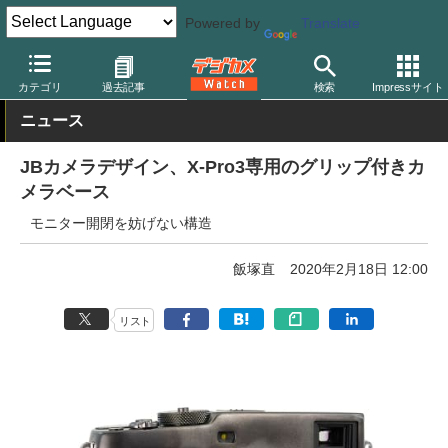
Powered by
Translate
デジカメ Watch
カメラ
ミラーレスカメラ
富士フイルム
カテゴリ
過去記事
検索
Impressサイト
ニュース
JBカメラデザイン、X-Pro3専用のグリップ付きカ
メラベース
モニター開閉を妨げない構造
飯塚直
2020年2月18日 12:00
リスト