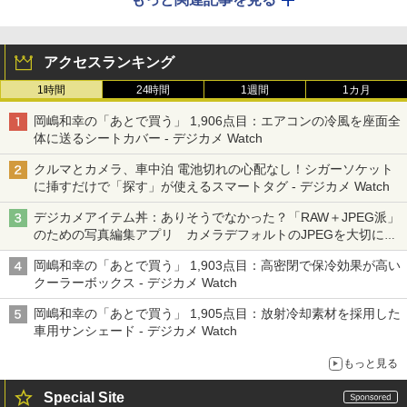
アクセスランキング
1時間
24時間
1週間
1カ月
岡嶋和幸の「あとで買う」 1,906点目：エアコンの冷風を座面全
体に送るシートカバー - デジカメ Watch
クルマとカメラ、車中泊 電池切れの心配なし！シガーソケット
に挿すだけで「探す」が使えるスマートタグ - デジカメ Watch
デジカメアイテム丼：ありそうでなかった？「RAW＋JPEG派」
のための写真編集アプリ カメラデフォルトのJPEGを大切にす
る「Filmator」
岡嶋和幸の「あとで買う」 1,903点目：高密閉で保冷効果が高い
クーラーボックス - デジカメ Watch
岡嶋和幸の「あとで買う」 1,905点目：放射冷却素材を採用した
車用サンシェード - デジカメ Watch
もっと見る
Special Site