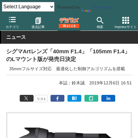
Powered by
Translate
デジカメ Watch
レンズ
交換レンズ
シグマ
カテゴリ
過去記事
検索
Impressサイト
ニュース
シグマArtレンズ「40mm F1.4」「105mm F1.4」
のLマウント版が発売日決定
35mmフルサイズ対応 最適化した制御アルゴリズムを搭載
本誌：鈴木誠
2019年12月6日 16:51
リスト