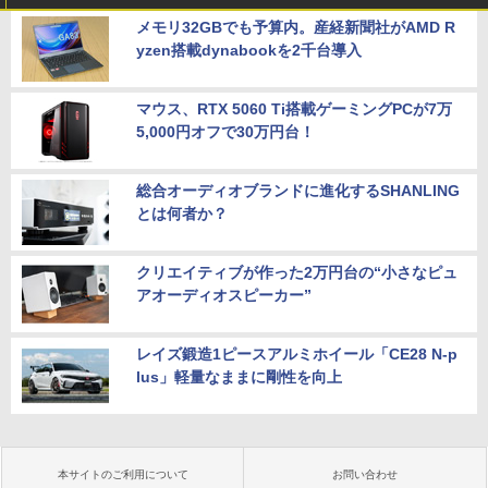
メモリ32GBでも予算内。産経新聞社がAMD R
yzen搭載dynabookを2千台導入
マウス、RTX 5060 Ti搭載ゲーミングPCが7万
5,000円オフで30万円台！
総合オーディオブランドに進化するSHANLING
とは何者か？
クリエイティブが作った2万円台の“小さなピュ
アオーディオスピーカー”
レイズ鍛造1ピースアルミホイール「CE28 N-p
lus」軽量なままに剛性を向上
本サイトのご利用について
お問い合わせ