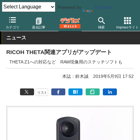
Powered by
Translate
デジカメ Watch
カメラ
レンズ一体型（コンパクト）カメラ
リ
カテゴリ
過去記事
検索
Impressサイト
ニュース
RICOH THETA関連アプリがアップデート
THETA Z1への対応など RAW現像用のステッチソフトも
本誌：鈴木誠
2019年5月9日 17:52
リスト