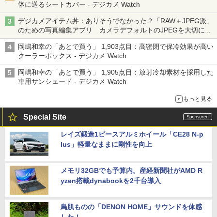
体に送るシートカバー - デジカメ Watch
デジカメアイテム丼：ありそうでなかった？「RAW＋JPEG派」
のための写真編集アプリ カメラデフォルトのJPEGを大切にす
る「Filmator」
岡嶋和幸の「あとで買う」 1,903点目：高密閉で保冷効果が高い
クーラーボックス - デジカメ Watch
岡嶋和幸の「あとで買う」 1,905点目：放射冷却素材を採用した
車用サンシェード - デジカメ Watch
もっと見る
Special Site
レイズ鍛造1ピースアルミホイール「CE28 N-p
lus」軽量なままに剛性を向上
メモリ32GBでも予算内。産経新聞社がAMD R
yzen搭載dynabookを2千台導入
鳥肌ものの「DENON HOME」サウンドを体感
した！