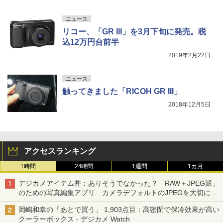
ニュース
リコー、「GR III」を3月下旬に発売。税
込12万円台前半
2019年2月22日
ニュース
触ってきました「RICOH GR III」
2018年12月5日
アクセスランキング
1時間
24時間
1週間
1カ月
デジカメアイテム丼：ありそうでなかった？「RAW＋JPEG派」
のための写真編集アプリ カメラデフォルトのJPEGを大切にす
る「Filmator」
岡嶋和幸の「あとで買う」 1,903点目：高密閉で保冷効果が高い
クーラーボックス - デジカメ Watch