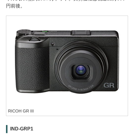
円前後。
RICOH GR III
IND-GRP1