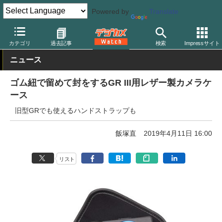
Powered by
Translate
デジカメ Watch
撮影用品
カテゴリ
過去記事
検索
Impressサイト
ニュース
ゴム紐で留めて封をするGR III用レザー製カメラケ
ース
旧型GRでも使えるハンドストラップも
飯塚直
2019年4月11日 16:00
リスト