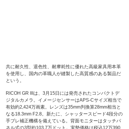
共に耐久性、退色性、耐摩耗性に優れた高級家具用本革
を使用し、国内の革職人が縫製した高質感のある製品だ
という。
RICOH GR IIIは、3月15日には発売されたコンパクトデ
ジタルカメラ。イメージセンサーはAPS-Cサイズ相当で
有効約2,424万画素。レンズは35mm判換算28mm相当と
なる18.3mm F2.8。新たに、シャッタースピード4段分の
手ブレ補正機構を備えている。背面モニターはタッチパ
ネル式の3型約103.7万ドット。実勢価格は税込12万390