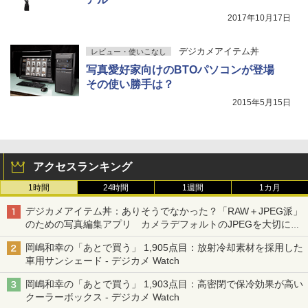
2017年10月17日
デジカメアイテム丼
レビュー・使いこなし
写真愛好家向けのBTOパソコンが登場
その使い勝手は？
2015年5月15日
アクセスランキング
1時間
24時間
1週間
1カ月
デジカメアイテム丼：ありそうでなかった？「RAW＋JPEG派」
のための写真編集アプリ カメラデフォルトのJPEGを大切にす
る「Filmator」
岡嶋和幸の「あとで買う」 1,905点目：放射冷却素材を採用した
車用サンシェード - デジカメ Watch
岡嶋和幸の「あとで買う」 1,903点目：高密閉で保冷効果が高い
クーラーボックス - デジカメ Watch