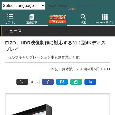
Powered by
Translate
デジカメ Watch
PC/モバイル関連
モニター（ディスプレイ）
E
カテゴリ
過去記事
検索
Impressサイト
ニュース
EIZO、HDR映像制作に対応する31.1型4Kディス
プレイ
セルフキャリブレーション中も別作業が可能
本誌：鈴木誠
2018年4月5日 18:09
リスト