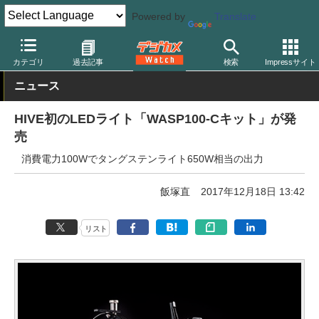
Powered by
Translate
デジカメ Watch
撮影用品
ストロボ（フラッシュ）
その他
カテゴリ
過去記事
検索
Impressサイト
ニュース
HIVE初のLEDライト「WASP100-Cキット」が発
売
消費電力100Wでタングステンライト650W相当の出力
飯塚直
2017年12月18日 13:42
リスト