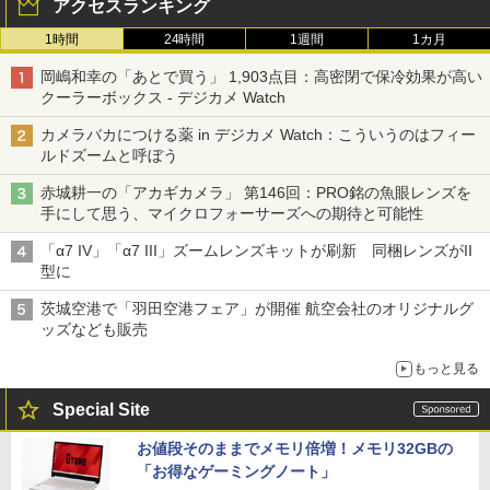
アクセスランキング
1時間
24時間
1週間
1カ月
岡嶋和幸の「あとで買う」 1,903点目：高密閉で保冷効果が高い
クーラーボックス - デジカメ Watch
カメラバカにつける薬 in デジカメ Watch：こういうのはフィー
ルドズームと呼ぼう
赤城耕一の「アカギカメラ」 第146回：PRO銘の魚眼レンズを
手にして思う、マイクロフォーサーズへの期待と可能性
「α7 IV」「α7 III」ズームレンズキットが刷新 同梱レンズがII
型に
茨城空港で「羽田空港フェア」が開催 航空会社のオリジナルグ
ッズなども販売
もっと見る
Special Site
お値段そのままでメモリ倍増！メモリ32GBの
「お得なゲーミングノート」