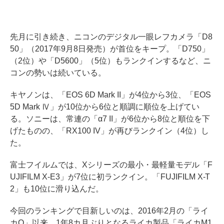
先月に引き続き、ニコンのデジタル一眼レフカメラ「D8
50」（2017年9月8日発売）が首位をキープ。「D750」
（2位）や「D5600」（5位）もランクインするなど、ニ
コンの勢いは続いている。
キヤノンは、「EOS 6D Mark II」が4位から3位、「EOS
5D Mark Ⅳ」が10位から6位と順調に順位を上げてい
る。ソニーは、常連の「α7 II」が6位から8位と順位を下
げたものの、「RX100 IV」が再びランクイン（4位）し
た。
富士フイルムでは、Xシリーズの最小・最軽量モデル「F
UJIFILM X-E3」が7位に初ランクイン。「FUJIFILM X-T
2」も10位に滑り込んだ。
今回のランキングで目新しいのは、2016年2月の「ライ
カQ」以来、1年8カ月ぶりとなるライカ製品「ライカM1