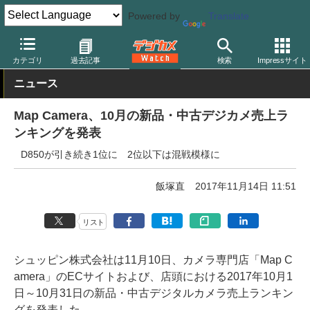
Powered by
Translate
デジカメ Watch
業界動向
市場
カテゴリ
過去記事
検索
Impressサイト
ニュース
Map Camera、10月の新品・中古デジカメ売上ラ
ンキングを発表
D850が引き続き1位に 2位以下は混戦模様に
飯塚直
2017年11月14日 11:51
リスト
シュッピン株式会社は11月10日、カメラ専門店「Map C
amera」のECサイトおよび、店頭における2017年10月1
日～10月31日の新品・中古デジタルカメラ売上ランキン
グを発表した。