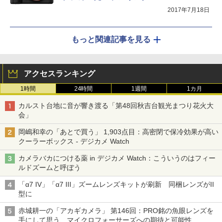
2017年7月18日
もっと関連記事を見る
アクセスランキング
1時間
24時間
1週間
1カ月
カルスト台地に音が響き渡る「第48回秋吉台観光まつり花火大
会」
岡嶋和幸の「あとで買う」 1,903点目：高密閉で保冷効果が高い
クーラーボックス - デジカメ Watch
カメラバカにつける薬 in デジカメ Watch：こういうのはフィー
ルドズームと呼ぼう
「α7 IV」「α7 III」ズームレンズキットが刷新 同梱レンズがII
型に
赤城耕一の「アカギカメラ」 第146回：PRO銘の魚眼レンズを
手にして思う、マイクロフォーサーズへの期待と可能性