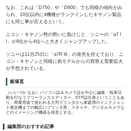
なお、これは「D750」や「D800」でも同様の傾向がみ
られ、10位以内に4機種がランクインしたキヤノン製品
にも同じ事が言えるという。
ニコン・キヤノン勢の勢いに負けじと、ソニーの「α7 I
I」が9位から4位へと大きくジャンプアップした。
ソニーは11月25日に「α7R III」の発売を控えており、ニ
コン・キヤノンと同様に前モデルからの買替え需要拡大
が予想されている。
飯塚直
（いいづか なお）パソコン誌＆カメラ誌を中心に編集・執筆活
動を行なうフリーランスエディター。DTP誌出身ということもあ
り、商業用途で使われる大判プリンタから家庭用のインクジェッ
ト複合機までの幅広いプリンタ群、スキャナ、デジタルカメラな
どのイメージング機器を得意とする。
編集部のおすすめ記事